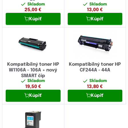
Skladom
Skladom
Color LaserJet
Fujitsu
25,00
€
13,00
€
Color LaserJet Enterprise
Kúpiť
Kúpiť
Fullmark
Color LaserJet Pro
GIGAPRINT
Color Printer
HP
DesignJet
IBM
DeskJet
Image
Kompatibilný toner HP
Kompatibilný toner HP
W1106A - 106A + nový
CF244A - 44A
DeskWriter
Konica Minolta
SMART čip
Digital Copier
Skladom
Skladom
Kyocera
19,50
€
13,80
€
ENVY
Kúpiť
Kúpiť
Lexmark
Fax
Logo
Ink Tank
Novus
Job-jet