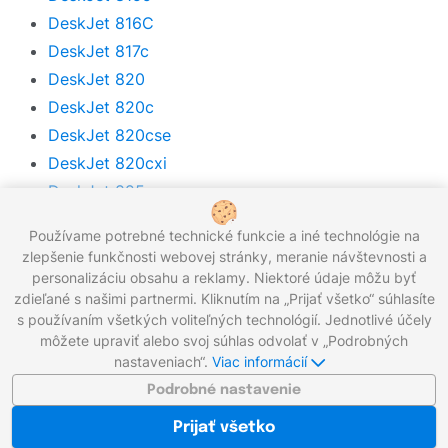
DeskJet 816C
DeskJet 817c
DeskJet 820
DeskJet 820c
DeskJet 820cse
DeskJet 820cxi
DeskJet 825c
DeskJet 825cvr
Používame potrebné technické funkcie a iné technológie na
DeskJet 830c
zlepšenie funkčnosti webovej stránky, meranie návštevnosti a
DeskJet 832C
personalizáciu obsahu a reklamy. Niektoré údaje môžu byť
zdieľané s našimi partnermi. Kliknutím na „Prijať všetko“ súhlasíte
DeskJet 840
s používaním všetkých voliteľných technológií. Jednotlivé účely
DeskJet 840c
môžete upraviť alebo svoj súhlas odvolať v „Podrobných
DeskJet 841c
nastaveniach“.
Viac informácií
DeskJet 842C
Podrobné nastavenie
DeskJet 843C
Prijať všetko
DeskJet 845c