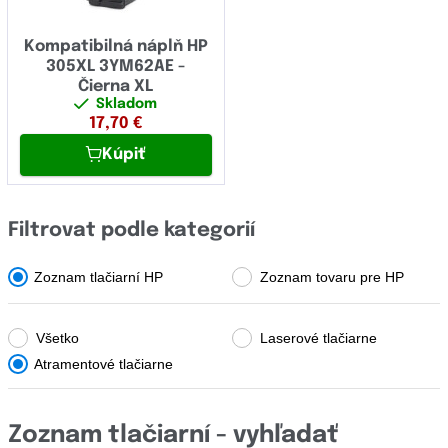
OCÉ
Laser
OKI
Kompatibilná náplň HP
LaserJet
305XL 3YM62AE -
Olivetti
Čierna XL
LaserJet Enterprise
Skladom
Panasonic
17,70
€
LaserJet Pro
Kúpiť
Pantum
LaserJet Tank
Papyrus
MOPIER
Filtrovat podle kategorií
Philips
Neverstop
Printronix
Zoznam tlačiarní HP
Zoznam tovaru pre HP
OfficeJet
Ricoh
PSC
Všetko
Laserové tlačiarne
Samsung
Atramentové tlačiarne
PageWide
Sharp
Photosmart
Star Micronics
Zoznam tlačiarní - vyhľadať
Professional