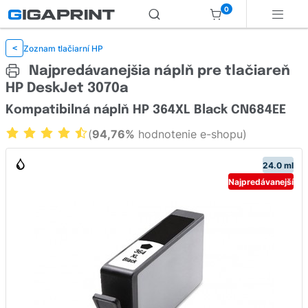
0
Zoznam tlačiarní HP
<
Najpredávanejšia náplň pre tlačiareň
HP DeskJet 3070a
Kompatibilná náplň HP 364XL Black CN684EE
(
94,76%
hodnotenie e-shopu)
24.0 ml
Najpredávanejší