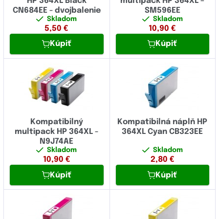
HP 364XL Black
multipack HP 364XL –
CN684EE - dvojbalenie
SM596EE
Skladom
Skladom
5,50
€
10,90
€
Kúpiť
Kúpiť
Kompatibilný
Kompatibilná náplň HP
multipack HP 364XL -
364XL Cyan CB323EE
N9J74AE
Skladom
Skladom
10,90
€
2,80
€
Kúpiť
Kúpiť