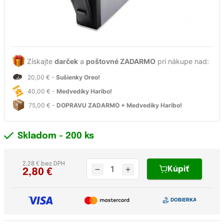
Získajte
darček
a
poštovné ZADARMO
pri nákupe nad:
20,00 € -
Sušienky Oreo!
40,00 € -
Medvedíky Haribo!
75,00 € -
DOPRAVU ZADARMO + Medvedíky Haribo!
Skladom
- 200 ks
2,28 € bez DPH
Kúpiť
2,80
€