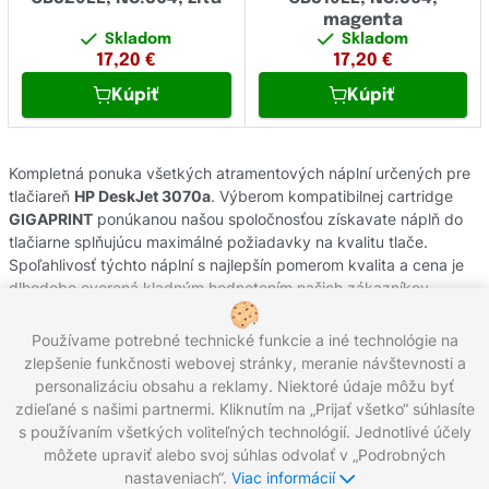
magenta
Skladom
Skladom
17,20
€
17,20
€
Kúpiť
Kúpiť
Kompletná ponuka všetkých atramentových náplní určených pre
tlačiareň
HP DeskJet 3070a
. Výberom kompatibilnej cartridge
GIGAPRINT
ponúkanou našou spoločnosťou získavate náplň do
tlačiarne splňujúcu maximálné požiadavky na kvalitu tlače.
Spoľahlivosť týchto náplní s najlepšín pomerom kvalita a cena je
dlhodobo overená kladným hodnotením našich zákazníkov.
Originálne atramentové cartridge od výrobcov
HP
pochádzajú z
oficiálnej slovenskej distribúcie s garanciou pôvodu. Potrebujete
Používame potrebné technické funkcie a iné technológie na
poradiť s výberom náplní do Vašej tlačiarne, kontaktujte náš
zlepšenie funkčnosti webovej stránky, meranie návštevnosti a
zákaznícky servis, kde Vám radi pomôžeme.
personalizáciu obsahu a reklamy. Niektoré údaje môžu byť
zdieľané s našimi partnermi. Kliknutím na „Prijať všetko“ súhlasíte
s používaním všetkých voliteľných technológií. Jednotlivé účely
môžete upraviť alebo svoj súhlas odvolať v „Podrobných
Zavolajte nám:
0221 000 012
Pracovné dni 8:00 - 16:30
nastaveniach“.
Viac informácií