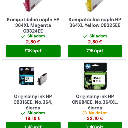
Kompatibilná náplň HP
Kompatibilná náplň HP
364XL Magenta
364XL Yellow CB325EE
CB324EE
Skladom
Skladom
2,80
€
2,80
€
Kúpiť
Kúpiť
Originálny ink HP
Originálny ink HP
CB316EE, No.364,
CN684EE, No.364XL,
čierna
čierna
Skladom
Na dotaz
19,10
€
32,10
€
Kúpiť
Kúpiť