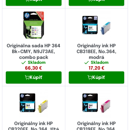
Originálna sada HP 364
Originálny ink HP
Bk+CMY, N9J73AE,
CB318EE, No.364,
combo pack
modrá
Skladom
Skladom
66,30
€
17,20
€
Kúpiť
Kúpiť
Originálny ink HP
Originálny ink HP
CB320EE, No.364, žltá
CB319EE, No.364,