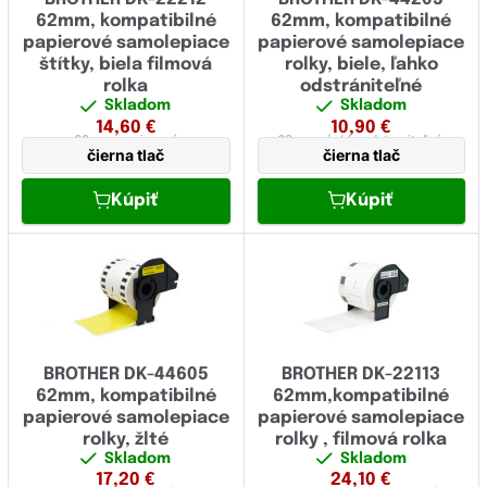
62mm, kompatibilné
62mm, kompatibilné
papierové samolepiace
papierové samolepiace
štítky, biela filmová
rolky, biele, ľahko
rolka
odstrániteľné
Skladom
Skladom
14,60
€
10,90
€
62 mm
papierová
62 mm
rýchlo odstraniteľná,
čierna tlač
čierna tlač
papierová
Kúpiť
Kúpiť
BROTHER DK-44605
BROTHER DK-22113
62mm, kompatibilné
62mm,kompatibilné
papierové samolepiace
papierové samolepiace
rolky, žlté
rolky , filmová rolka
Skladom
Skladom
17,20
€
24,10
€