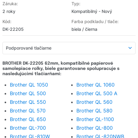
Záruka:
Typ:
2 roky
Kompatibilný - Nový
Kód:
Farba podkladu / tlače:
DK-22205
biela / čierna
Podporované tlačiarne
Podporované tlačiarne
BROTHER DK-22205 62mm, kompatibilné papierové
samolepiace rolky, biele garantovane spolupracuje s
Detailný popis
nasledujúcimi tlačiarňami:
Hodnotenie e-shopu
Brother QL 1050
Brother QL 1060
Brother QL 500
Brother QL 500 A
Opýtať sa
Brother QL 550
Brother QL 560
Brother QL 570
Brother QL 580
Brother QL 650
Brother QL-1100
Brother QL-700
Brother QL-800
Brother QL-810W
Brother QL-820NWB