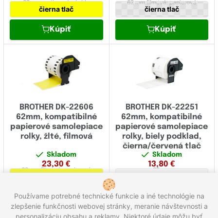
62 mm
papierová,
rýchlo
62 mm
filmová,
papierová
čierna tlač
čierna tlač
odstraniteľná
Kúpiť
Kúpiť
BROTHER DK-22606
BROTHER DK-22251
62mm, kompatibilné
62mm, kompatibilné
papierové samolepiace
papierové samolepiace
rolky, žlté, filmová
rolky, biely podklad,
čierna/červená tlač
Skladom
Skladom
23,30
€
13,80
€
62 mm
filmová,
papierová
62 mm
čierna tlač
červená tlač
Používame potrebné technické funkcie a iné technológie na
Kúpiť
Kúpiť
zlepšenie funkčnosti webovej stránky, meranie návštevnosti a
personalizáciu obsahu a reklamy. Niektoré údaje môžu byť