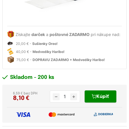
Získajte
darček
a
poštovné ZADARMO
pri nákupe nad:
20,00 € -
Sušienky Oreo!
40,00 € -
Medvedíky Haribo!
75,00 € -
DOPRAVU ZADARMO + Medvedíky Haribo!
Skladom
- 200 ks
6,59 € bez DPH
Kúpiť
8,10
€