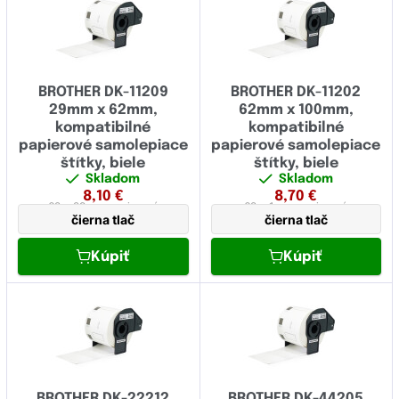
17.00
23.00
24.00
BROTHER DK-11209
BROTHER DK-11202
29.00
29mm x 62mm,
62mm x 100mm,
kompatibilné
kompatibilné
38.00
papierové samolepiace
papierové samolepiace
štítky, biele
štítky, biele
50.00
Skladom
Skladom
8,10
€
8,70
€
62 x 29 mm
papierová
62 x 1 mm
papierová
52.00
čierna tlač
čierna tlač
54.00
Kúpiť
Kúpiť
58.00
62.00
102.00
103.00
BROTHER DK-22212
BROTHER DK-44205