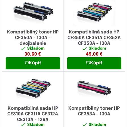
Kompatibilný toner HP
Kompatibilná sada HP
CF350A - 130A -
CF350A CF351A CF352A
dvojbalenie
CF353A - 130A
Skladom
Skladom
30,60
€
49,00
€
Kúpiť
Kúpiť
Kompatibilná sada HP
Kompatibilný toner HP
CE310A CE311A CE312A
CF353A - 130A
CE313A - 126A
Skladom
Skladom