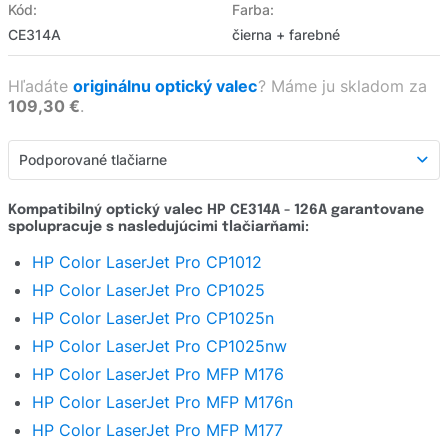
Kód:
Farba:
CE314A
čierna + farebné
Hľadáte
originálnu optický valec
?
Máme ju skladom za
109,30 €
.
Podporované tlačiarne
Podporované tlačiarne
Kompatibilný optický valec HP CE314A - 126A garantovane
spolupracuje s nasledujúcimi tlačiarňami:
Detailný popis
HP Color LaserJet Pro CP1012
Hodnotenie e-shopu
HP Color LaserJet Pro CP1025
Opýtať sa
HP Color LaserJet Pro CP1025n
HP Color LaserJet Pro CP1025nw
HP Color LaserJet Pro MFP M176
HP Color LaserJet Pro MFP M176n
HP Color LaserJet Pro MFP M177