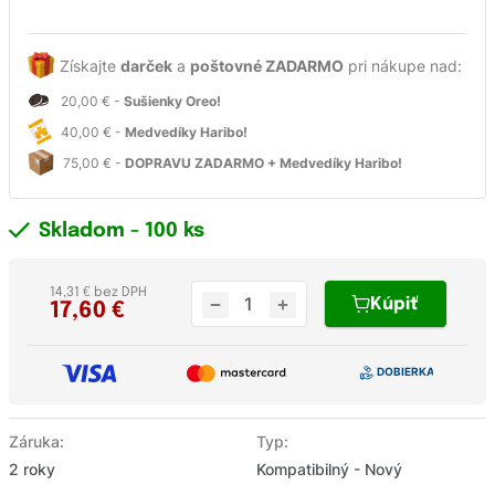
Získajte
darček
a
poštovné ZADARMO
pri nákupe nad:
20,00 € -
Sušienky Oreo!
40,00 € -
Medvedíky Haribo!
75,00 € -
DOPRAVU ZADARMO + Medvedíky Haribo!
Skladom
- 100 ks
14,31 € bez DPH
Kúpiť
17,60
€
Záruka:
Typ:
2 roky
Kompatibilný - Nový