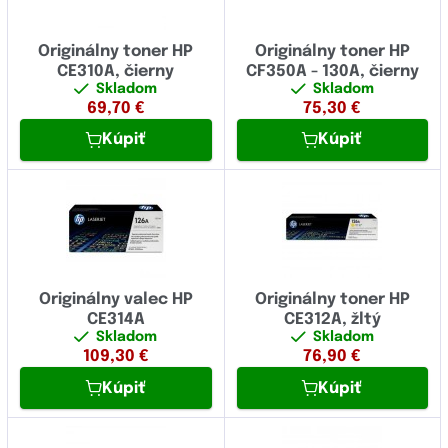
Originálny toner HP
Originálny toner HP
CE310A, čierny
CF350A - 130A, čierny
Skladom
Skladom
69,70
€
75,30
€
Kúpiť
Kúpiť
Originálny valec HP
Originálny toner HP
CE314A
CE312A, žltý
Skladom
Skladom
109,30
€
76,90
€
Kúpiť
Kúpiť