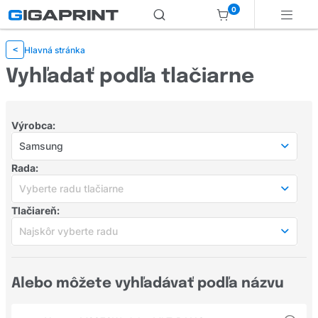
0
Hlavná stránka
<
Vyhľadať podľa tlačiarne
Výrobca:
Samsung
Obľúbení výrobcovia
Rada:
HP
Vyberte radu tlačiarne
Tlačiareň:
Canon
Vyberte radu tlačiarne
Najskôr vyberte radu
Populárne rady
Samsung
Najskôr vyberte radu
Epson
Populárne tlačiarne
Alebo môžete vyhľadávať podľa názvu
CLP
Brother
Samsung Xpress M2070W
CLX