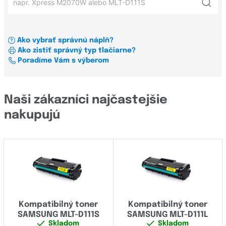
Xerox
Samsung Xpress M2070
M
OKI
Samsung Xpress C480W
ML
Ako vybrať správnú náplň?
Konfigurátor štítkov a pásiek pre tlačiarne štítkov štítků
Samsung M2070 series
Ako zistiť správný typ tlačiarne?
ProXpress
Všetci výrobcovia
Poradíme Vám s výberom
Samsung SCX-4300
SCX
Samsung Xpress SL-M2026W
Všetky rady
Brady
Naši zákazníci najčastejšie
Brother
nakupujú
CLP
Canon
CLX
Casio
M
Dell
ML
Develop
ProXpress
Kompatibilný toner
Kompatibilný toner
Dymo
SAMSUNG MLT-D111S
SAMSUNG MLT-D111L
SCX
Epson
Skladom
Skladom