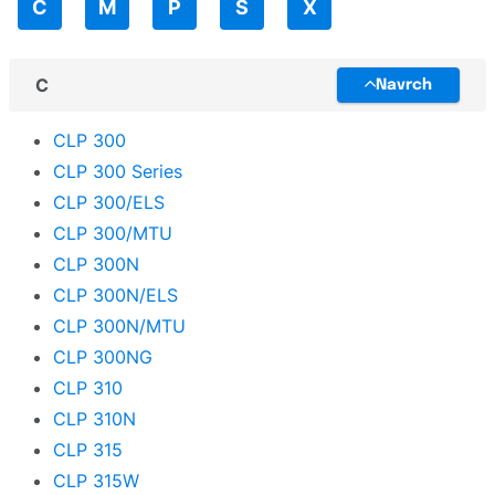
C
M
P
S
X
TallyGenicom
Toshiba
C
Navrch
Triumph-Adler
CLP 300
UPrint
CLP 300 Series
Unassigned
CLP 300/ELS
Utax
CLP 300/MTU
CLP 300N
Xerox
CLP 300N/ELS
Zebra
CLP 300N/MTU
CLP 300NG
CLP 310
CLP 310N
CLP 315
CLP 315W