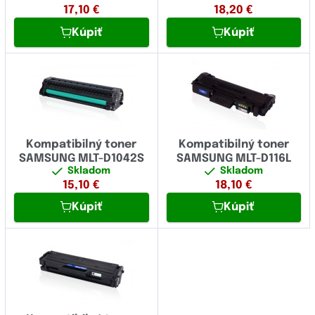
17,10
€
18,20
€
SF
Fujitsu
Kúpiť
Kúpiť
SL
Fullmark
Xpress
GIGAPRINT
HP
IBM
Kompatibilný toner
Kompatibilný toner
Image
SAMSUNG MLT-D1042S
SAMSUNG MLT-D116L
Skladom
Skladom
Konica Minolta
15,10
€
18,10
€
Kúpiť
Kúpiť
Kyocera
Lexmark
Logo
Novus