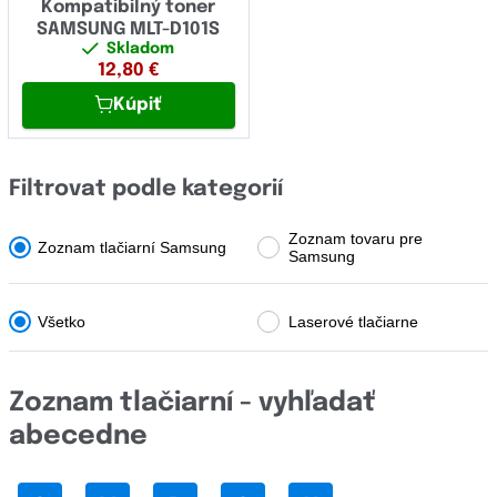
OCÉ
Kompatibilný toner
SAMSUNG MLT-D101S
OKI
Skladom
12,80
€
Olivetti
Kúpiť
Panasonic
Pantum
Filtrovat podle kategorií
Papyrus
Zoznam tovaru pre
Zoznam tlačiarní Samsung
Samsung
Philips
Printronix
Všetko
Laserové tlačiarne
Ricoh
Samsung
Zoznam tlačiarní - vyhľadať
Sharp
abecedne
Star Micronics