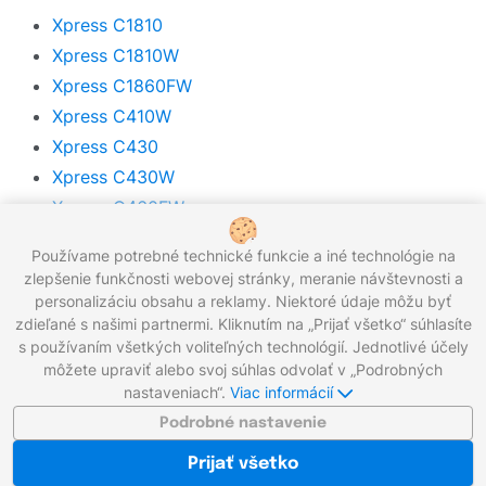
Xpress C1810
Xpress C1810W
Xpress C1860FW
Xpress C410W
Xpress C430
Xpress C430W
Xpress C460FW
Xpress C460W
Používame potrebné technické funkcie a iné technológie na
Xpress C480
zlepšenie funkčnosti webovej stránky, meranie návštevnosti a
Xpress C480FN
personalizáciu obsahu a reklamy. Niektoré údaje môžu byť
zdieľané s našimi partnermi. Kliknutím na „Prijať všetko“ súhlasíte
Xpress C480FW
s používaním všetkých voliteľných technológií. Jednotlivé účely
Xpress C480W
môžete upraviť alebo svoj súhlas odvolať v „Podrobných
Xpress M2000 Series
nastaveniach“.
Viac informácií
Xpress M2020
Podrobné nastavenie
Xpress M2020W
Prijať všetko
Xpress M2021