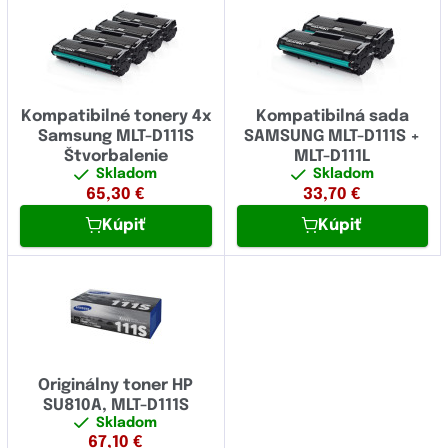
Kompatibilné tonery 4x
Kompatibilná sada
Samsung MLT-D111S
SAMSUNG MLT-D111S +
Štvorbalenie
MLT-D111L
Skladom
Skladom
65,30
€
33,70
€
Kúpiť
Kúpiť
Originálny toner HP
SU810A, MLT-D111S
Skladom
67,10
€