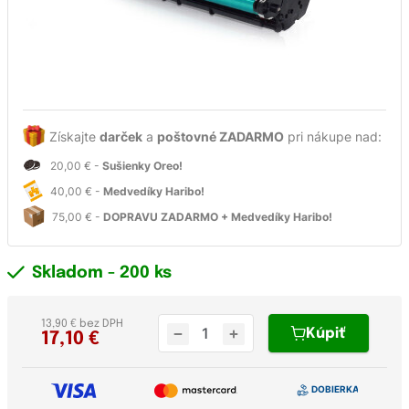
Získajte
darček
a
poštovné ZADARMO
pri nákupe nad:
20,00 € -
Sušienky Oreo!
40,00 € -
Medvedíky Haribo!
75,00 € -
DOPRAVU ZADARMO + Medvedíky Haribo!
Skladom
- 200 ks
13,90 € bez DPH
Kúpiť
17,10
€