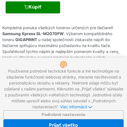
Kúpiť
Kompletná ponuka všetkých tonerov určených pre tlačiareň
Samsung Xpress SL-M2070FW
. Výberom kompatibilného
toneru
GIGAPRINT
u našej společnosti získavate náplň do
tlačiarne splňujúcu maximálnú požiadavku na kvalitu tlače.
Spoľahlivosť týchto náplní je najlepším pomerom kvality a ceny,
ktoré sú dlhodobo overené kladným hodnotením našich
zákazníkov. Originálne tonery od výrobcov
Samsung
pochádzajú
z oficiálnej slovenskej distribúcie s garanciou pôvodu. Potrebujete
Používame potrebné technické funkcie a iné technológie na
poradiť s výberom náplní do Vašej tlačiarne, kontaktujte náš
zlepšenie funkčnosti webovej stránky, meranie návštevnosti a
zákaznícky servis, kde Vám radi pomôžeme.
personalizáciu obsahu a reklamy. Niektoré údaje môžu byť
zdieľané s našimi partnermi. Kliknutím na „Prijať všetko“ súhlasíte
s používaním všetkých voliteľných technológií. Jednotlivé účely
môžete upraviť alebo svoj súhlas odvolať v „Podrobných
Zavolajte nám:
0221 000 012
Pracovné dni 8:00 - 16:30
nastaveniach“.
Viac informácií
Napíšte nám:
info@gigaprint.sk
©2026 gigaprint.sk
Podrobné nastavenie
Zobraziť klasickú verziu
Prijať všetko