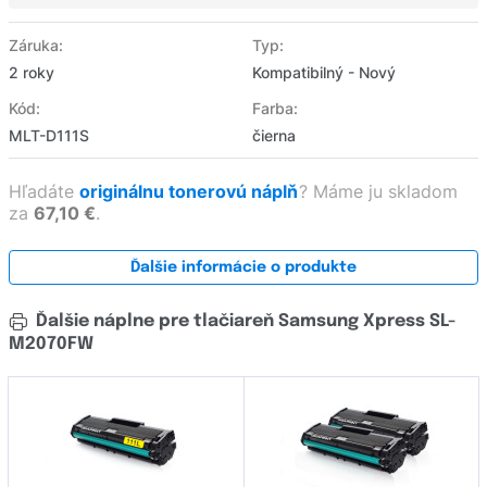
Záruka:
Typ:
2 roky
Kompatibilný - Nový
Kód:
Farba:
MLT-D111S
čierna
Hľadáte
originálnu tonerovú náplň
?
Máme ju skladom
za
67,10 €
.
Ďalšie informácie o produkte
Ďalšie náplne pre tlačiareň Samsung Xpress SL-
M2070FW