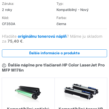
Záruka:
Typ:
2 roky
Kompatibilný - Nový
Kód:
Farba:
CF350A
čierna
Hľadáte
originálnu tonerovú náplň
?
Máme ju skladom
za
75,40 €
.
Ďalšie informácie o produkte
Ďalšie náplne pre tlačiareň HP Color LaserJet Pro
MFP M176n