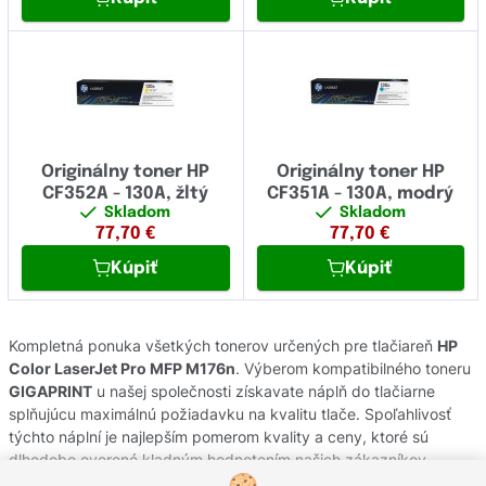
Originálny toner HP
Originálny toner HP
CF352A - 130A, žltý
CF351A - 130A, modrý
Skladom
Skladom
77,70
€
77,70
€
Kúpiť
Kúpiť
Kompletná ponuka všetkých tonerov určených pre tlačiareň
HP
Color LaserJet Pro MFP M176n
. Výberom kompatibilného toneru
GIGAPRINT
u našej společnosti získavate náplň do tlačiarne
splňujúcu maximálnú požiadavku na kvalitu tlače. Spoľahlivosť
týchto náplní je najlepším pomerom kvality a ceny, ktoré sú
dlhodobo overené kladným hodnotením našich zákazníkov.
Originálne tonery od výrobcov
HP
pochádzajú z oficiálnej