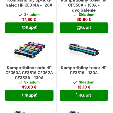
Kompatibilný optický
Kompatibilný toner HP
valec HP CE314A - 126A
CF350A - 130A -
dvojbalenie
Skladom
Skladom
17,60
€
30,60
€
Kúpiť
Kúpiť
Kompatibilná sada HP
Kompatibilný toner HP
CF350A CF351A CF352A
CF351A - 130A
CF353A - 130A
Skladom
Skladom
49,00
€
13,10
€
Kúpiť
Kúpiť