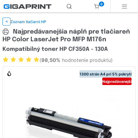
0
Zoznam tlačiarní HP
<
Najpredávanejšia náplň pre tlačiareň
HP Color LaserJet Pro MFP M176n
Kompatibilný toner HP CF350A - 130A
(
98,50%
hodnotenie produktu)
1300 strán A4 pri 5% pokrytí
Najpredávanejší