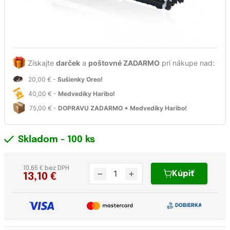
Získajte
darček
a
poštovné ZADARMO
pri nákupe nad:
20,00 € -
Sušienky Oreo!
40,00 € -
Medvedíky Haribo!
75,00 € -
DOPRAVU ZADARMO + Medvedíky Haribo!
Skladom
- 100 ks
10,65 € bez DPH
Kúpiť
13,10
€