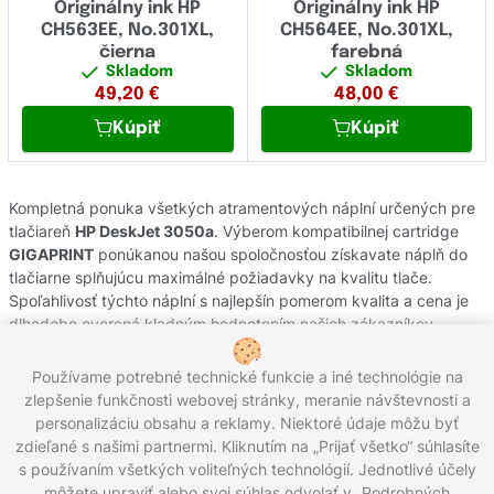
Originálny ink HP
Originálny ink HP
CH563EE, No.301XL,
CH564EE, No.301XL,
čierna
farebná
Skladom
Skladom
49,20
€
48,00
€
Kúpiť
Kúpiť
Kompletná ponuka všetkých atramentových náplní určených pre
tlačiareň
HP DeskJet 3050a
. Výberom kompatibilnej cartridge
GIGAPRINT
ponúkanou našou spoločnosťou získavate náplň do
tlačiarne splňujúcu maximálné požiadavky na kvalitu tlače.
Spoľahlivosť týchto náplní s najlepšín pomerom kvalita a cena je
dlhodobo overená kladným hodnotením našich zákazníkov.
Originálne atramentové cartridge od výrobcov
HP
pochádzajú z
oficiálnej slovenskej distribúcie s garanciou pôvodu. Potrebujete
Používame potrebné technické funkcie a iné technológie na
poradiť s výberom náplní do Vašej tlačiarne, kontaktujte náš
zlepšenie funkčnosti webovej stránky, meranie návštevnosti a
zákaznícky servis, kde Vám radi pomôžeme.
personalizáciu obsahu a reklamy. Niektoré údaje môžu byť
zdieľané s našimi partnermi. Kliknutím na „Prijať všetko“ súhlasíte
s používaním všetkých voliteľných technológií. Jednotlivé účely
môžete upraviť alebo svoj súhlas odvolať v „Podrobných