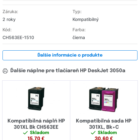
Záruka:
Typ:
2 roky
Kompatibilný
Kód:
Farba:
CH563EE-1510
čierna
Ďalšie informácie o produkte
Ďalšie náplne pre tlačiareň HP DeskJet 3050a
Kompatibilná náplň HP
Kompatibilná sada HP
301XL Bk CH563EE
301XL, Bk+C
Skladom
Skladom
15,70
€
30,60
€