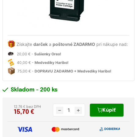
Získajte
darček
a
poštovné ZADARMO
pri nákupe nad:
20,00 € -
Sušienky Oreo!
40,00 € -
Medvedíky Haribo!
75,00 € -
DOPRAVU ZADARMO + Medvedíky Haribo!
Skladom
- 200 ks
12,76 € bez DPH
Kúpiť
15,70
€