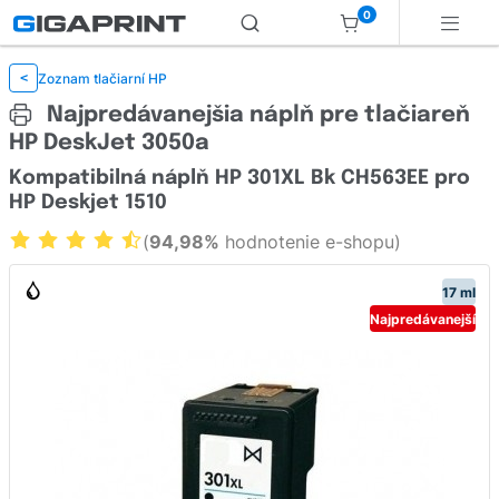
0
Zoznam tlačiarní HP
<
Najpredávanejšia náplň pre tlačiareň
HP DeskJet 3050a
Kompatibilná náplň HP 301XL Bk CH563EE pro
HP Deskjet 1510
(
94,98%
hodnotenie e-shopu)
17 ml
Najpredávanejší