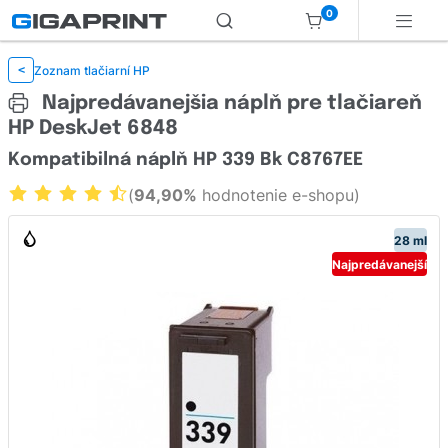
0
Zoznam tlačiarní HP
<
Najpredávanejšia náplň pre tlačiareň
HP DeskJet 6848
Kompatibilná náplň HP 339 Bk C8767EE
(
94,90%
hodnotenie e-shopu)
28 ml
Najpredávanejší