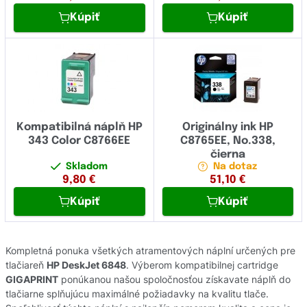
Kúpiť
Kúpiť
Kompatibilná náplň HP
Originálny ink HP
343 Color C8766EE
C8765EE, No.338,
čierna
Skladom
Na dotaz
9,80
€
51,10
€
Kúpiť
Kúpiť
Kompletná ponuka všetkých atramentových náplní určených pre
tlačiareň
HP DeskJet 6848
. Výberom kompatibilnej cartridge
GIGAPRINT
ponúkanou našou spoločnosťou získavate náplň do
tlačiarne splňujúcu maximálné požiadavky na kvalitu tlače.