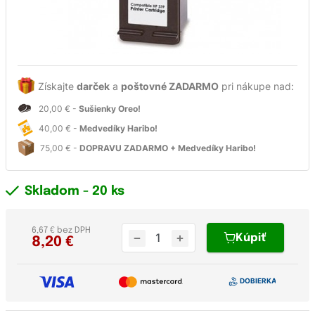
Získajte
darček
a
poštovné ZADARMO
pri nákupe nad:
20,00 € -
Sušienky Oreo!
40,00 € -
Medvedíky Haribo!
75,00 € -
DOPRAVU ZADARMO + Medvedíky Haribo!
Skladom
- 20 ks
6,67 € bez DPH
Kúpiť
8,20
€