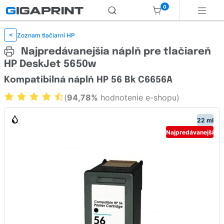
0
Zoznam tlačiarní HP
<
Najpredávanejšia náplň pre tlačiareň
HP DeskJet 5650w
Kompatibilná náplň HP 56 Bk C6656A
(
94,78%
hodnotenie e-shopu)
22 ml
Najpredávanejší