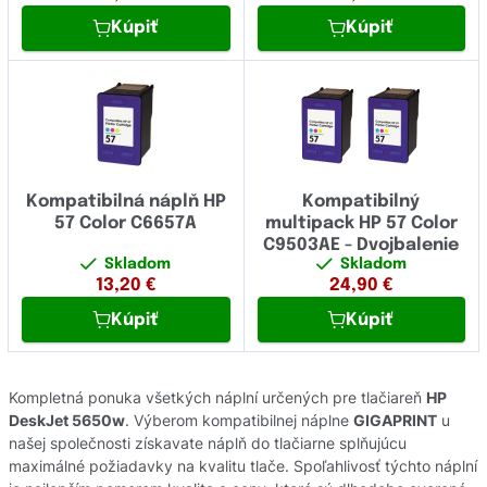
Kúpiť
Kúpiť
Kompatibilná náplň HP
Kompatibilný
57 Color C6657A
multipack HP 57 Color
C9503AE - Dvojbalenie
Skladom
Skladom
13,20
€
24,90
€
Kúpiť
Kúpiť
Kompletná ponuka všetkých náplní určených pre tlačiareň
HP
DeskJet 5650w
. Výberom kompatibilnej náplne
GIGAPRINT
u
našej společnosti získavate náplň do tlačiarne splňujúcu
maximálné požiadavky na kvalitu tlače. Spoľahlivosť týchto náplní