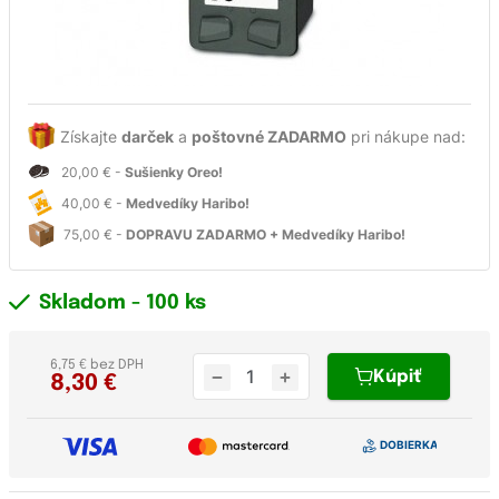
Získajte
darček
a
poštovné ZADARMO
pri nákupe nad:
20,00 € -
Sušienky Oreo!
40,00 € -
Medvedíky Haribo!
75,00 € -
DOPRAVU ZADARMO + Medvedíky Haribo!
Skladom
- 100 ks
6,75 € bez DPH
Kúpiť
8,30
€