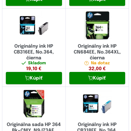
Originálny ink HP
Originálny ink HP
CB316EE, No.364,
CN684EE, No.364XL,
čierna
čierna
Skladom
Na dotaz
19,10
€
32,00
€
Kúpiť
Kúpiť
Originálna sada HP 364
Originálny ink HP
Bk+CMY, N9J73AE,
CB318EE, No.364,