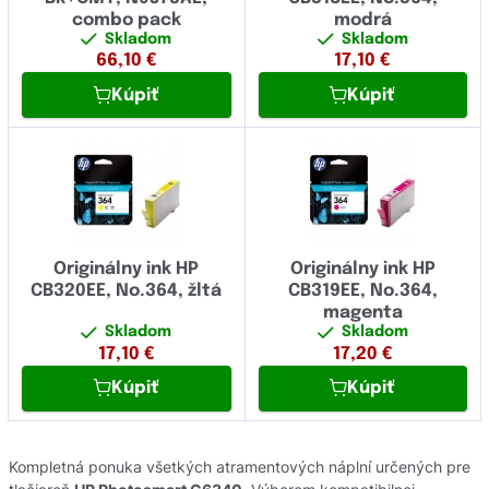
combo pack
modrá
Skladom
Skladom
66,10
€
17,10
€
Kúpiť
Kúpiť
Originálny ink HP
Originálny ink HP
CB320EE, No.364, žltá
CB319EE, No.364,
magenta
Skladom
Skladom
17,10
€
17,20
€
Kúpiť
Kúpiť
Kompletná ponuka všetkých atramentových náplní určených pre