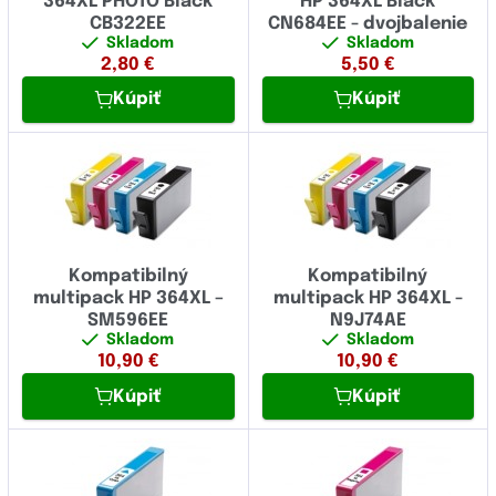
364XL PHOTO Black
HP 364XL Black
CB322EE
CN684EE - dvojbalenie
Skladom
Skladom
2,80
€
5,50
€
Kúpiť
Kúpiť
Kompatibilný
Kompatibilný
multipack HP 364XL –
multipack HP 364XL -
SM596EE
N9J74AE
Skladom
Skladom
10,90
€
10,90
€
Kúpiť
Kúpiť