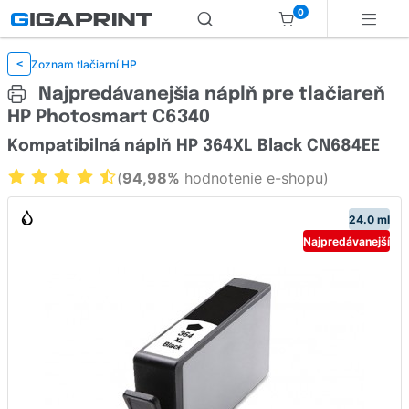
0
Zoznam tlačiarní HP
<
Najpredávanejšia náplň pre tlačiareň
HP Photosmart C6340
Kompatibilná náplň HP 364XL Black CN684EE
(
94,98%
hodnotenie e-shopu)
24.0 ml
Najpredávanejší