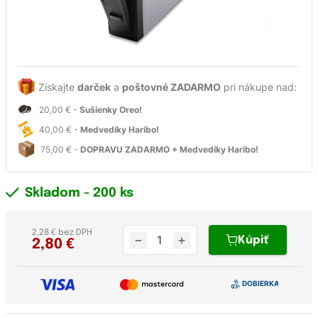
Získajte
darček
a
poštovné ZADARMO
pri nákupe nad:
20,00 € -
Sušienky Oreo!
40,00 € -
Medvedíky Haribo!
75,00 € -
DOPRAVU ZADARMO + Medvedíky Haribo!
Skladom
- 200 ks
2,28 € bez DPH
Kúpiť
2,80
€