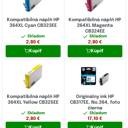
Kompatibilná náplň HP
Kompatibilná náplň HP
364XL Cyan CB323EE
364XL Magenta
CB324EE
Skladom
Skladom
2,80
€
2,80
€
Kúpiť
Kúpiť
Kompatibilná náplň HP
Originálny ink HP
364XL Yellow CB325EE
CB317EE, No.364, foto
čierna
Skladom
Skladom
2,80
€
17,10
€
Kúpiť
Kúpiť