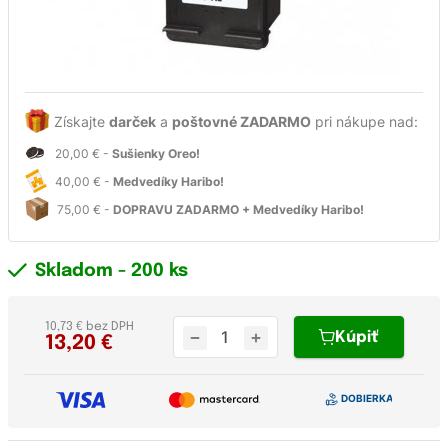
Získajte
darček
a
poštovné ZADARMO
pri nákupe nad:
20,00 € -
Sušienky Oreo!
40,00 € -
Medvedíky Haribo!
75,00 € -
DOPRAVU ZADARMO + Medvedíky Haribo!
Skladom
- 200 ks
10,73 € bez DPH
Kúpiť
13,20
€