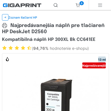
0
Zoznam tlačiarní HP
<
Najpredávanejšia náplň pre tlačiareň
HP DeskJet D2560
Kompatibilná náplň HP 300XL Bk CC641EE
(
94,76%
hodnotenie e-shopu)
13 ml
Najpredávanejší