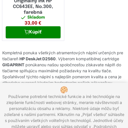
Originálny ink HP
CC643EE, No.300,
farebná
Skladom
33,00
€
Kúpiť
Kompletná ponuka všetkých atramentových náplní určených pre
tlačiareň
HP DeskJet D2560
. Výberom kompatibilnej cartridge
GIGAPRINT
ponúkanou našou spoločnosťou získavate náplň do
tlačiarne splňujúcu maximálné požiadavky na kvalitu tlače.
Spoľahlivosť týchto náplní s najlepšín pomerom kvalita a cena je
dlhodobo overená kladným hodnotením našich zákazníkov.
Originálne atramentové cartridge od výrobcov
HP
pochádzajú z
oficiálnej slovenskej distribúcie s garanciou pôvodu. Potrebujete
Používame potrebné technické funkcie a iné technológie na
poradiť s výberom náplní do Vašej tlačiarne, kontaktujte náš
zlepšenie funkčnosti webovej stránky, meranie návštevnosti a
zákaznícky servis, kde Vám radi pomôžeme.
personalizáciu obsahu a reklamy. Niektoré údaje môžu byť
zdieľané s našimi partnermi. Kliknutím na „Prijať všetko“ súhlasíte
s používaním všetkých voliteľných technológií. Jednotlivé účely
môžete upraviť alebo svoj súhlas odvolať v „Podrobných