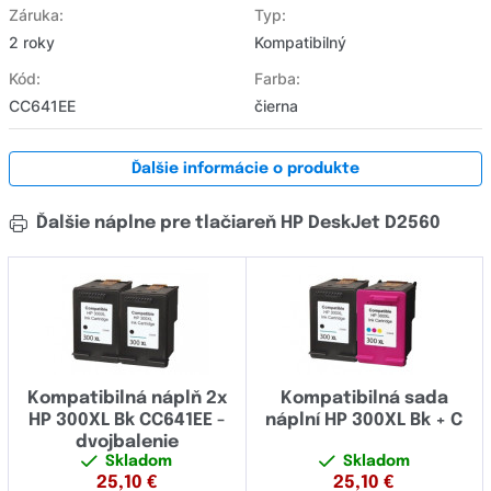
Záruka:
Typ:
2 roky
Kompatibilný
Kód:
Farba:
CC641EE
čierna
Ďalšie informácie o produkte
Ďalšie náplne pre tlačiareň HP DeskJet D2560
Kompatibilná náplň 2x
Kompatibilná sada
HP 300XL Bk CC641EE -
náplní HP 300XL Bk + C
dvojbalenie
Skladom
Skladom
25,10
€
25,10
€