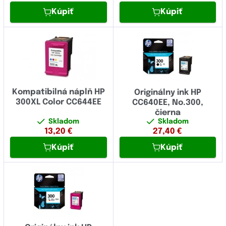
Kúpiť
Kúpiť
Kompatibilná náplň HP
Originálny ink HP
300XL Color CC644EE
CC640EE, No.300,
čierna
Skladom
Skladom
13,20
€
27,40
€
Kúpiť
Kúpiť