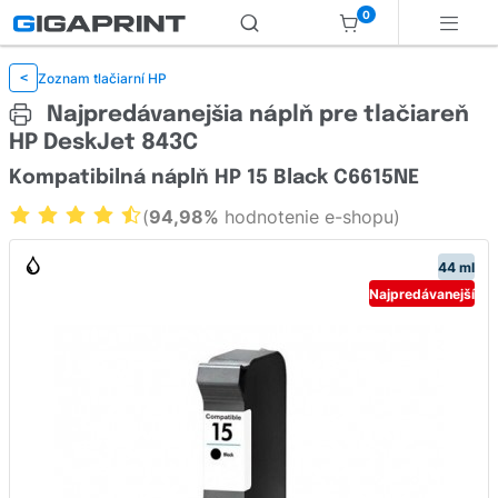
0
Zoznam tlačiarní HP
<
Najpredávanejšia náplň pre tlačiareň
HP DeskJet 843C
Kompatibilná náplň HP 15 Black C6615NE
(
94,98%
hodnotenie e-shopu)
44 ml
Najpredávanejší