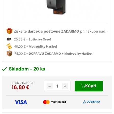
Získajte
darček
a
poštovné ZADARMO
pri nákupe nad:
20,00 € -
Sušienky Oreo!
40,00 € -
Medvedíky Haribo!
75,00 € -
DOPRAVU ZADARMO + Medvedíky Haribo!
Skladom
- 20 ks
13,66 € bez DPH
Kúpiť
16,80
€