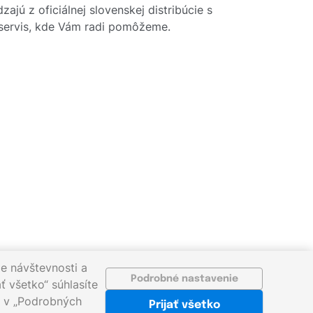
ajú z oficiálnej slovenskej distribúcie s
y servis, kde Vám radi pomôžeme.
e návštevnosti a
Podrobné nastavenie
ť všetko“ súhlasíte
ať v „Podrobných
Prijať všetko
sk
©2026 gigaprint.sk