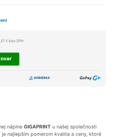
čení
0,57 € bez DPH
tovar
nej náplne
GIGAPRINT
u našej společnosti
í je najlepším pomerom kvalita a ceny, ktoré