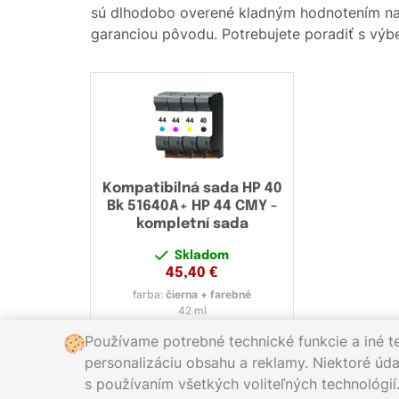
sú dlhodobo overené kladným hodnotením naš
garanciou pôvodu. Potrebujete poradiť s výbe
Kompatibilná sada HP 40
Bk 51640A+ HP 44 CMY -
kompletní sada
Skladom
45,40
€
farba:
čierna + farebné
42 ml
Používame potrebné technické funkcie a iné t
personalizáciu obsahu a reklamy. Niektoré údaj
s používaním všetkých voliteľných technológií
Zavolajte nám:
0221 000 