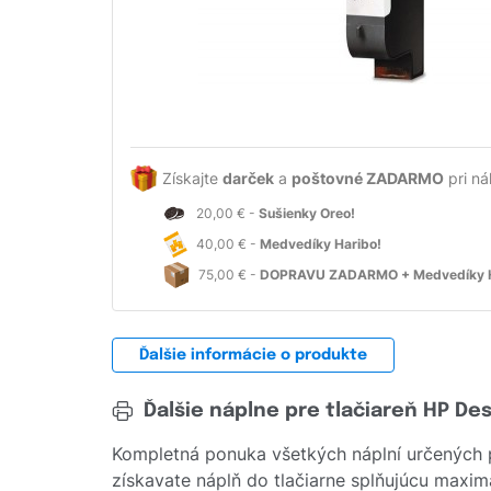
Získajte
darček
a
poštovné ZADARMO
pri ná
20,00 € -
Sušienky Oreo!
40,00 € -
Medvedíky Haribo!
75,00 € -
DOPRAVU ZADARMO + Medvedíky H
Ďalšie informácie o produkte
Ďalšie náplne pre tlačiareň HP De
Kompletná ponuka všetkých náplní určených 
získavate náplň do tlačiarne splňujúcu maximá