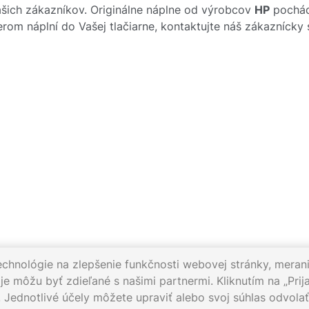
ich zákazníkov. Originálne náplne od výrobcov
HP
pochádz
rom náplní do Vašej tlačiarne, kontaktujte náš zákazníck
echnológie na zlepšenie funkčnosti webovej stránky, merani
e môžu byť zdieľané s našimi partnermi. Kliknutím na „Prija
. Jednotlivé účely môžete upraviť alebo svoj súhlas odvol
012
Pracovné dni 8:00 - 16:30
Napíšte nám:
info@gigaprint.