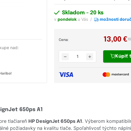
Skladom
- 20 ks
v
pondelok
u Vás
možnosti doru
13,00
€
1
Cena:
kupe nad:
Kúpiť
aribo!
signJet 650ps A1
pre tlačiareň
HP DesignJet 650ps A1
. Výberom kompatibil
lné požiadavky na kvalitu tlače. Spoľahlivosť týchto nápln