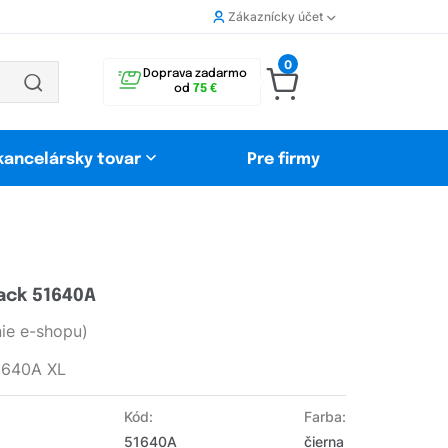
Zákaznícky účet
0
Doprava zadarmo
od
75 €
 kancelársky tovar
Pre firmy
ack 51640A
ie e-shopu)
51640A XL
Kód:
Farba:
51640A
čierna