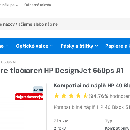
 o nákupe
Odberné miesta
ne
Optické valce
Pásky a štítky
Papiere a
 650ps A1
re tlačiareň HP DesignJet 650ps A1
Kompatibilná náplň HP 40 Bl
42 ml
(
94,76%
hodnoten
Najpredávanejší
Kompatibilná náplň HP 40 Black 
Záruka:
Typ:
2 roky
Kompatibilný