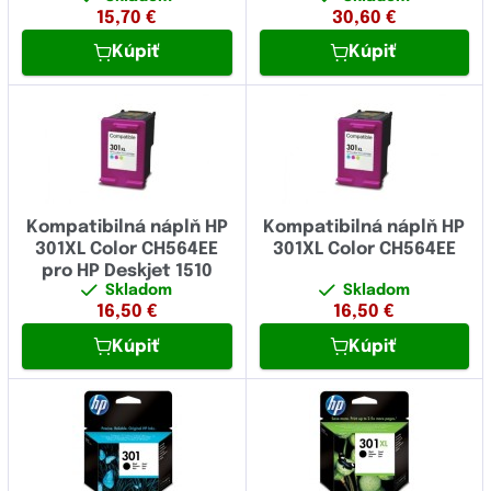
15,70
€
30,60
€
Kúpiť
Kúpiť
Kompatibilná náplň HP
Kompatibilná náplň HP
301XL Color CH564EE
301XL Color CH564EE
pro HP Deskjet 1510
Skladom
Skladom
16,50
€
16,50
€
Kúpiť
Kúpiť