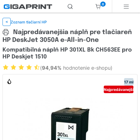
0
Zoznam tlačiarní HP
<
Najpredávanejšia náplň pre tlačiareň
HP DeskJet 3050A e-All-in-One
Kompatibilná náplň HP 301XL Bk CH563EE pro
HP Deskjet 1510
(
94,94%
hodnotenie e-shopu)
17 ml
Najpredávanejší