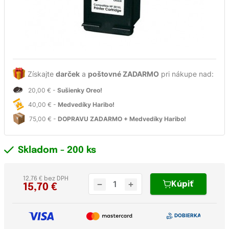
Získajte
darček
a
poštovné ZADARMO
pri nákupe nad:
20,00 € -
Sušienky Oreo!
40,00 € -
Medvedíky Haribo!
75,00 € -
DOPRAVU ZADARMO + Medvedíky Haribo!
Skladom
- 200 ks
12,76 € bez DPH
Kúpiť
15,70
€