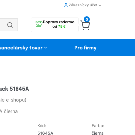
Zákaznícky účet
0
Doprava zadarmo
od
75 €
 kancelársky tovar
Pre firmy
ack 51645A
ie e-shopu)
A čierna
Kód:
Farba:
51645A
čierna