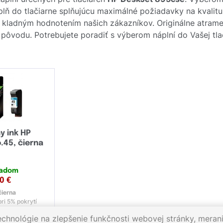
 do tlačiarne splňujúcu maximálné požiadavky na kvalitu tl
 kladným hodnotením našich zákazníkov. Originálne atram
ou pôvodu. Potrebujete poradiť s výberom náplní do Vašej tla
y ink HP
.45, čierna
ladom
10
€
čierna
ri 5% pokrytí
echnológie na zlepšenie funkčnosti webovej stránky, merani