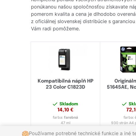
ponúkanou našou spoločnosťou získavate náplň
pomerom kvalita a cena je dlhodobo overená
z oficiálnej slovenskej distribúcie s garanci
Vám radi pomôžeme.
Kompatibilná náplň HP
Origináln
23 Color C1823D
51645AE, No
Skladom
Sk
14,10
€
72,
farba:
farebná
farba:
47 ml
930 strán A4 p
Používame potrebné technické funkcie a iné t