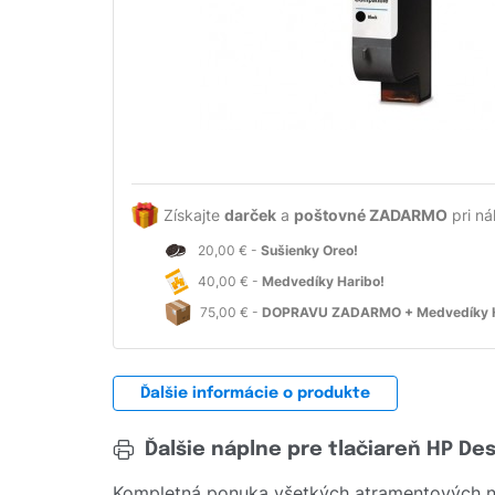
Získajte
darček
a
poštovné ZADARMO
pri ná
20,00 € -
Sušienky Oreo!
40,00 € -
Medvedíky Haribo!
75,00 € -
DOPRAVU ZADARMO + Medvedíky H
Ďalšie informácie o produkte
Ďalšie náplne pre tlačiareň HP De
Kompletná ponuka všetkých atramentových ná