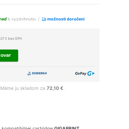
neď
k vyzdvihnutiu
možnosti doručení
,07 € bez DPH
tovar
Máme ju skladom za
72,10 €
.
 kompatibilnej cartridge
GIGAPRINT