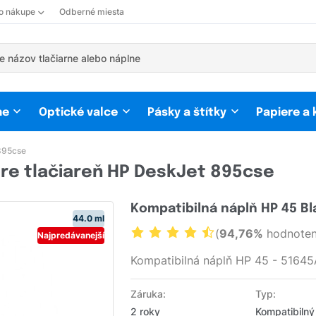
 o nákupe
Odberné miesta
ne
Optické valce
Pásky a štítky
Papiere a
895cse
re tlačiareň HP DeskJet 895cse
Kompatibilná náplň HP 45 Bl
44.0 ml
(
94,76%
hodnoten
Najpredávanejší
Kompatibilná náplň HP 45 - 51645
Záruka:
Typ:
2 roky
Kompatibilný