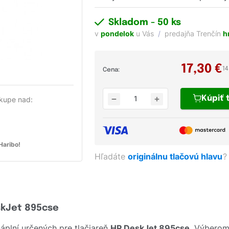
Skladom
- 50 ks
v
pondelok
u Vás
predajňa Trenčín
h
17,30
€
14
Cena:
Kúpiť
kupe nad:
aribo!
Hľadáte
originálnu tlačovú hlavu
?
skJet 895cse
plní určených pre tlačiareň
HP DeskJet 895cse
. Výberom