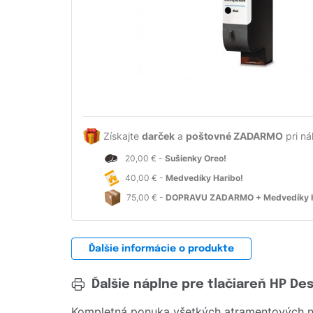
Získajte
darček
a
poštovné ZADARMO
pri ná
20,00 € -
Sušienky Oreo!
40,00 € -
Medvedíky Haribo!
75,00 € -
DOPRAVU ZADARMO + Medvedíky H
Ďalšie informácie o produkte
Ďalšie náplne pre tlačiareň HP De
Kompletná ponuka všetkých atramentových ná