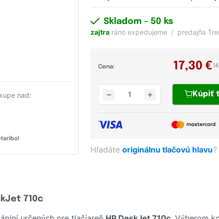
Skladom
- 50 ks
zajtra
ráno expedujeme
predajňa Tr
17,30
€
14
Cena:
Kúpiť
kupe nad:
aribo!
Hľadáte
originálnu tlačovú hlavu
?
skJet 710c
plní určených pre tlačiareň
HP DeskJet 710c
. Výberom ko