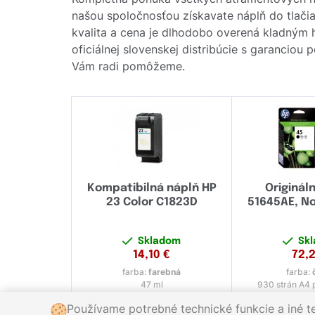
našou spoločnosťou získavate náplň do tlačia
kvalita a cena je dlhodobo overená kladným
oficiálnej slovenskej distribúcie s garanciou
Vám radi pomôžeme.
Kompatibilná náplň HP
Origináln
23 Color C1823D
51645AE, No
Skladom
Sk
14,10
€
72,
farba:
farebná
farba:
47 ml
930 strán A4 p
Používame potrebné technické funkcie a iné t