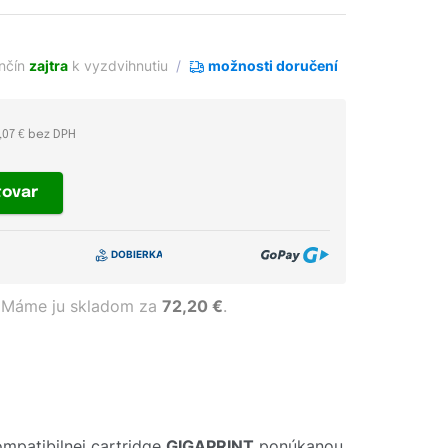
enčín
zajtra
k vyzdvihnutiu
možnosti doručení
,07 € bez DPH
tovar
Máme ju skladom za
72,20 €
.
mpatibilnej cartridge
GIGAPRINT
ponúkanou