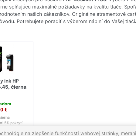
rne splňujúcu maximálné požiadavky na kvalitu tlače. Spoľ
 hodnotením našich zákazníkov. Originálne atramentové ca
 pôvodu. Potrebujete poradiť s výberom náplní do Vašej tlači
y ink HP
.45, čierna
ladom
20
€
čierna
ri 5% pokrytí
echnológie na zlepšenie funkčnosti webovej stránky, merani