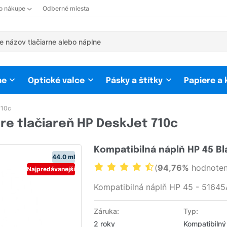
 o nákupe
Odberné miesta
ne
Optické valce
Pásky a štítky
Papiere a
710c
re tlačiareň HP DeskJet 710c
Kompatibilná náplň HP 45 Bl
44.0 ml
(
94,76%
hodnoten
Najpredávanejší
Kompatibilná náplň HP 45 - 51645
Záruka:
Typ:
2 roky
Kompatibilný