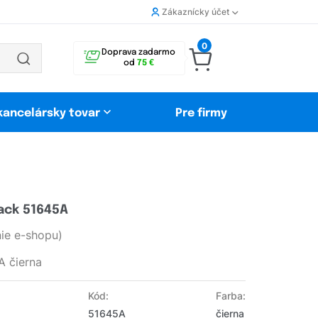
Zákaznícky účet
0
Doprava zadarmo
od
75 €
 kancelársky tovar
Pre firmy
ack 51645A
ie e-shopu)
A čierna
Kód:
Farba:
51645A
čierna