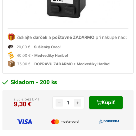
Získajte
darček
a
poštovné ZADARMO
pri nákupe nad:
20,00 € -
Sušienky Oreo!
40,00 € -
Medvedíky Haribo!
75,00 € -
DOPRAVU ZADARMO + Medvedíky Haribo!
Skladom
- 200 ks
7,56 € bez DPH
Kúpiť
9,30
€