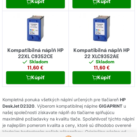
Kúpiť
Kúpiť
Kompatibilná náplň HP
Kompatibilná náplň HP
22XL C9352CE
22 XLC9352AE
Skladom
Skladom
11,60
€
11,60
€
Kúpiť
Kúpiť
Kompletná ponuka všetkých náplní určených pre tlačiareň
HP
DeskJet D2320
. Výberom kompatibilnej náplne
GIGAPRINT
u
našej společnosti získavate náplň do tlačiarne splňujúcu
maximálné požiadavky na kvalitu tlače. Spoľahlivosť týchto náplní
je najlepším pomerom kvalita a ceny, ktoré sú dlhodobo overené
kladným hodnotením našich zákazníkov. Originálne náplne od