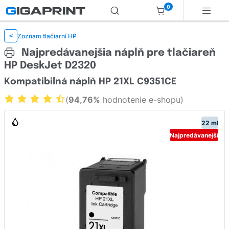
0
Zoznam tlačiarní HP
<
Najpredávanejšia náplň pre tlačiareň
HP DeskJet D2320
Kompatibilná náplň HP 21XL C9351CE
(
94,76%
hodnotenie e-shopu)
22 ml
Najpredávanejší