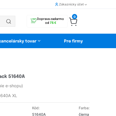
Zákaznícky účet
0
Doprava zadarmo
od
75 €
 kancelársky tovar
Pre firmy
ack 51640A
ie e-shopu)
51640A XL
Kód:
Farba:
51640A
čierna