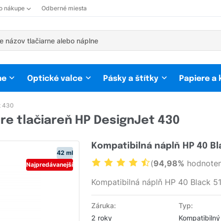
 o nákupe
Odberné miesta
ne
Optické valce
Pásky a štítky
Papiere a
t 430
re tlačiareň HP DesignJet 430
Kompatibilná náplň HP 40 Bl
42 ml
(
94,98%
hodnoten
Najpredávanejší
Kompatibilná náplň HP 40 Black 
Záruka:
Typ:
2 roky
Kompatibilný