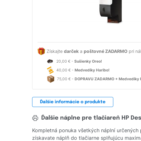
Získajte
darček
a
poštovné ZADARMO
pri ná
20,00 € -
Sušienky Oreo!
40,00 € -
Medvedíky Haribo!
75,00 € -
DOPRAVU ZADARMO + Medvedíky H
Ďalšie informácie o produkte
Ďalšie náplne pre tlačiareň HP De
Kompletná ponuka všetkých náplní určených 
získavate náplň do tlačiarne splňujúcu maximá