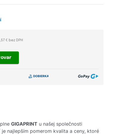
í
0,57 € bez DPH
tovar
áplne
GIGAPRINT
u našej společnosti
í je najlepším pomerom kvalita a ceny, ktoré