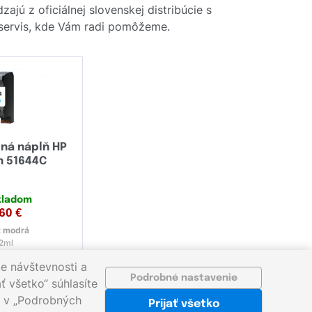
ajú z oficiálnej slovenskej distribúcie s
y servis, kde Vám radi pomôžeme.
ná náplň HP
n 51644C
kladom
,60
€
:
modrá
2ml
e návštevnosti a
Podrobné nastavenie
ť všetko“ súhlasíte
ať v „Podrobných
Prijať všetko
sk
©2026 gigaprint.sk