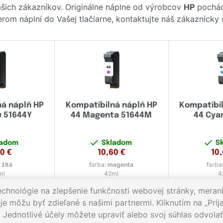
ich zákazníkov. Originálne náplne od výrobcov
HP
pochádz
rom náplní do Vašej tlačiarne, kontaktujte náš zákazníck
ná náplň HP
Kompatibilná náplň HP
Kompatibil
w 51644Y
44 Magenta 51644M
44 Cya
ladom
Skladom
S
60
€
10,60
€
10
:
žltá
farba:
magenta
farba
ml
42ml
4
echnológie na zlepšenie funkčnosti webovej stránky, merani
e môžu byť zdieľané s našimi partnermi. Kliknutím na „Prija
. Jednotlivé účely môžete upraviť alebo svoj súhlas odvol
012
Pracovné dni 8:00 - 16:30
Napíšte nám:
info@gigaprint.