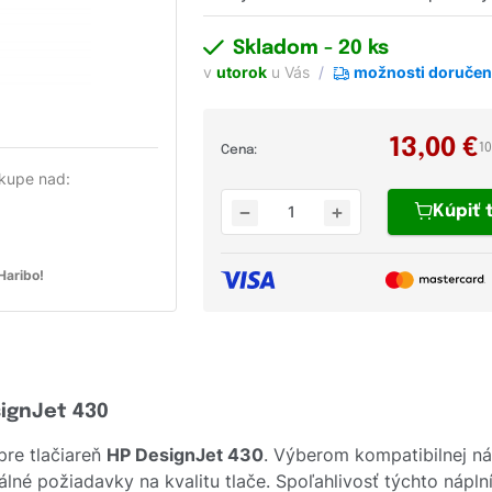
Skladom
- 20 ks
v
utorok
u Vás
možnosti doručen
13,00
€
1
Cena:
kupe nad:
Kúpiť
aribo!
signJet 430
pre tlačiareň
HP DesignJet 430
. Výberom kompatibilnej n
lné požiadavky na kvalitu tlače. Spoľahlivosť týchto nápln