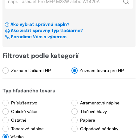
Xerox
HP LaserJet P1102
CM
OKI
HP Laser MFP 135w
Color Copier
Ako vybrať správnú náplň?
Konfigurátor štítkov a pásiek pre tlačiarne štítkov štítků
HP LaserJet M1132 mfp
Ako zistiť správný typ tlačiarne?
Color InkJet
Všetci výrobcovia
Poradíme Vám s výberom
HP LaserJet 1020
Color Laser
HP LaserJet 1018
Všetky rady
Brady
Filtrovat podle kategorií
Brother
Zoznam tlačiarní HP
Zoznam tovaru pre HP
BP
Canon
Business InkJet
Typ hľadaného tovaru
Casio
CM
Dell
Príslušenstvo
Atramentové náplne
Color Copier
Optické válce
Tlačové hlavy
Develop
Color InkJet
Ostatné
Papiere
Dymo
Tonerové náplne
Odpadové nádobky
Color Laser
Všetko
Epson