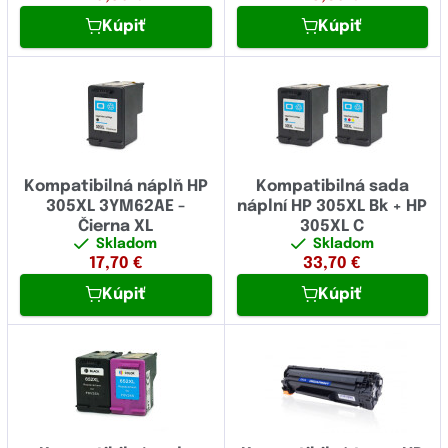
TallyGenicom
Kúpiť
Kúpiť
QUIETJET
Toshiba
Smart Tank
Triumph-Adler
UPrint
Unassigned
Kompatibilná náplň HP
Kompatibilná sada
Utax
305XL 3YM62AE -
náplní HP 305XL Bk + HP
Čierna XL
305XL C
Xerox
Skladom
Skladom
17,70
€
33,70
€
Zebra
Kúpiť
Kúpiť