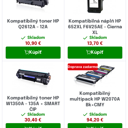
Kompatibilný toner HP
Kompatibilná náplň HP
Q2612A - 12A
652XL F6V25AE - Čierna
XL
Skladom
Skladom
10,90
€
13,70
€
Kúpiť
Kúpiť
Doprava zadarmo
Kompatibilný
Kompatibilný toner HP
multipack HP W2070A
W1350A - 135A + SMART
Bk+CMY
ČIP
Skladom
Skladom
30,40
€
94,20
€