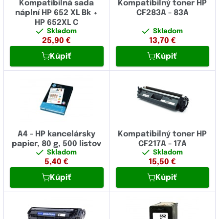
Kompatibilná sada
Kompatibilný toner HP
náplní HP 652 XL Bk +
CF283A - 83A
HP 652XL C
Skladom
Skladom
25,90
€
13,70
€
Kúpiť
Kúpiť
A4 - HP kancelársky
Kompatibilný toner HP
papier, 80 g, 500 listov
CF217A - 17A
Skladom
Skladom
5,40
€
15,50
€
Kúpiť
Kúpiť