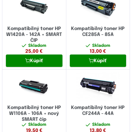
OCÉ
Laser
OKI
LaserJet
Olivetti
Kompatibilný toner HP
Kompatibilný toner HP
LaserJet Enterprise
W1420A - 142A + SMART
CE285A - 85A
Panasonic
ČIP
LaserJet Pro
Pantum
Skladom
Skladom
25,00
€
13,00
€
LaserJet Tank
Papyrus
Kúpiť
Kúpiť
MOPIER
Philips
Neverstop
Printronix
OfficeJet
Ricoh
PSC
Samsung
Kompatibilný toner HP
Kompatibilný toner HP
PageWide
Sharp
W1106A - 106A + nový
CF244A - 44A
SMART čip
Photosmart
Star Micronics
Skladom
Skladom
19,50
€
13,80
€
Professional