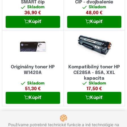
SMART čip
ČIP - dvojbalenie
Skladom
Skladom
36,90
€
48,00
€
Kúpiť
Kúpiť
Originálny toner HP
Kompatibilný toner HP
W1420A
CE285A - 85A, XXL
kapacita
Skladom
Skladom
51,30
€
17,50
€
Kúpiť
Kúpiť
1
2
3
4
5
6
7
8
9
Používame potrebné technické funkcie a iné technológie na