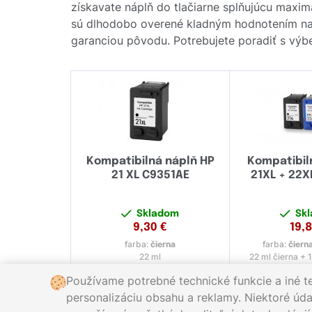
získavate náplň do tlačiarne splňujúcu maximá
sú dlhodobo overené kladným hodnotením naš
garanciou pôvodu. Potrebujete poradiť s výbe
Kompatibilná náplň HP
Kompatibil
21 XL C9351AE
21XL + 22
Skladom
Sk
9,30
€
19,
farba:
čierna
farba:
čiern
22 ml
22 ml čierna + 
Používame potrebné technické funkcie a iné t
personalizáciu obsahu a reklamy. Niektoré údaj