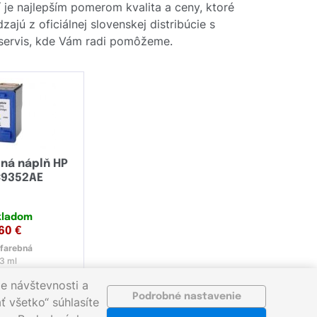
í je najlepším pomerom kvalita a ceny, ktoré
ajú z oficiálnej slovenskej distribúcie s
y servis, kde Vám radi pomôžeme.
ná náplň HP
C9352AE
kladom
,60
€
farebná
.3 ml
e návštevnosti a
Podrobné nastavenie
ť všetko“ súhlasíte