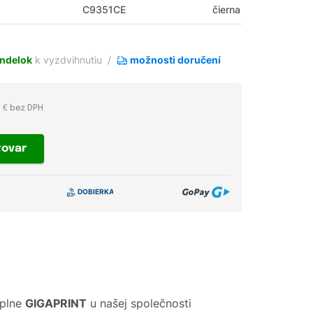
C9351CE
čierna
ndelok
k vyzdvihnutiu
možnosti doručení
6 € bez DPH
tovar
áplne
GIGAPRINT
u našej společnosti