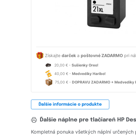
Získajte
darček
a
poštovné ZADARMO
pri ná
20,00 € -
Sušienky Oreo!
40,00 € -
Medvedíky Haribo!
75,00 € -
DOPRAVU ZADARMO + Medvedíky H
Ďalšie informácie o produkte
Ďalšie náplne pre tlačiareň HP De
Kompletná ponuka všetkých náplní určených 