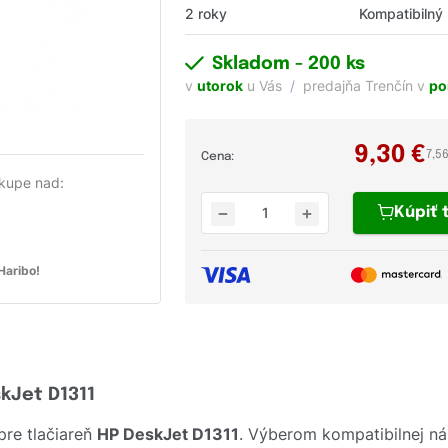
2 roky
Kompatibilný
Skladom
- 200 ks
v
utorok
u Vás
predajňa Trenčín v
po
9,30
€
7,5
Cena:
kupe nad:
Kúpiť
aribo!
skJet D1311
pre tlačiareň
HP DeskJet D1311
. Výberom kompatibilnej n