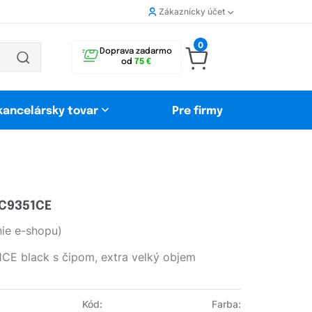
Zákaznícky účet
0
Doprava zadarmo
od
75 €
 kancelársky tovar
Pre firmy
 C9351CE
ie e-shopu)
CE black s čipom, extra velký objem
Kód:
Farba: