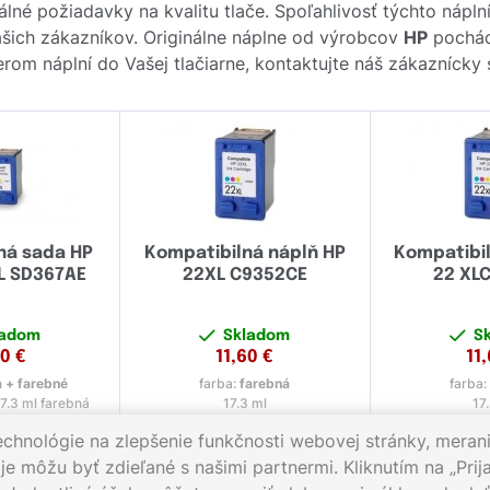
lné požiadavky na kvalitu tlače. Spoľahlivosť týchto nápln
ich zákazníkov. Originálne náplne od výrobcov
HP
pochádz
rom náplní do Vašej tlačiarne, kontaktujte náš zákazníck
ná sada HP
Kompatibilná náplň HP
Kompatibil
XL SD367AE
22XL C9352CE
22 XL
ladom
Skladom
S
80
€
11,60
€
11
a + farebné
farba:
farebná
farba:
17.3 ml farebná
17.3 ml
17
echnológie na zlepšenie funkčnosti webovej stránky, merani
e môžu byť zdieľané s našimi partnermi. Kliknutím na „Prija