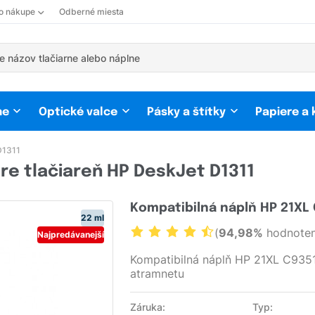
 o nákupe
Odberné miesta
ne
Optické valce
Pásky a štítky
Papiere a
D1311
re tlačiareň HP DeskJet D1311
Kompatibilná náplň HP 21XL
22 ml
(
94,98%
hodnoten
Najpredávanejší
Kompatibilná náplň HP 21XL C9351
atramnetu
Záruka:
Typ: