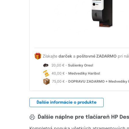
Získajte
darček
a
poštovné ZADARMO
pri ná
20,00 € -
Sušienky Oreo!
40,00 € -
Medvedíky Haribo!
75,00 € -
DOPRAVU ZADARMO + Medvedíky H
Ďalšie informácie o produkte
Ďalšie náplne pre tlačiareň HP De
Kompletná ponuka všetkých atramentových ná