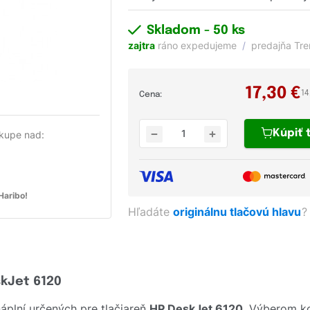
Skladom
- 50 ks
zajtra
ráno expedujeme
predajňa Tr
17,30
€
14
Cena:
Kúpiť
kupe nad:
aribo!
Hľadáte
originálnu tlačovú hlavu
?
skJet 6120
plní určených pre tlačiareň
HP DeskJet 6120
. Výberom ko