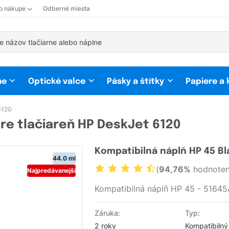
 o nákupe
Odberné miesta
ne
Optické valce
Pásky a štítky
Papiere a
6120
re tlačiareň HP DeskJet 6120
Kompatibilná náplň HP 45 Bl
44.0 ml
(
94,76%
hodnoten
Najpredávanejší
Kompatibilná náplň HP 45 - 51645
Záruka:
Typ:
2 roky
Kompatibilný