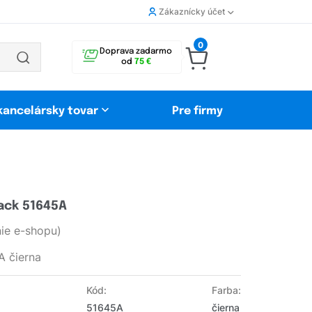
Zákaznícky účet
0
Doprava zadarmo
od
75 €
 kancelársky tovar
Pre firmy
ack 51645A
ie e-shopu)
A čierna
Kód:
Farba:
51645A
čierna