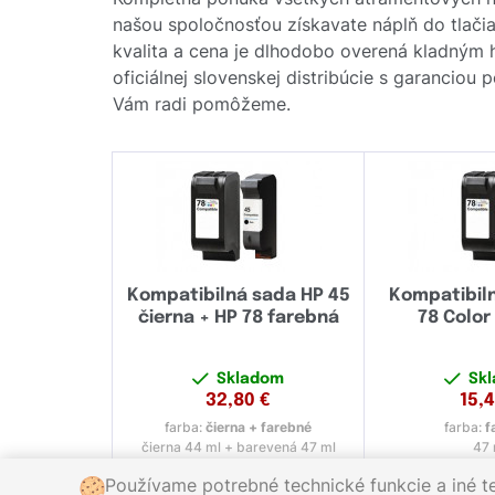
našou spoločnosťou získavate náplň do tlačia
kvalita a cena je dlhodobo overená kladným
oficiálnej slovenskej distribúcie s garanciou
Vám radi pomôžeme.
Kompatibilná sada HP 45
Kompatibil
čierna + HP 78 farebná
78 Colo
Skladom
Sk
32,80
€
15,
farba:
čierna + farebné
farba:
f
čierna 44 ml + barevená 47 ml
47 
Používame potrebné technické funkcie a iné t