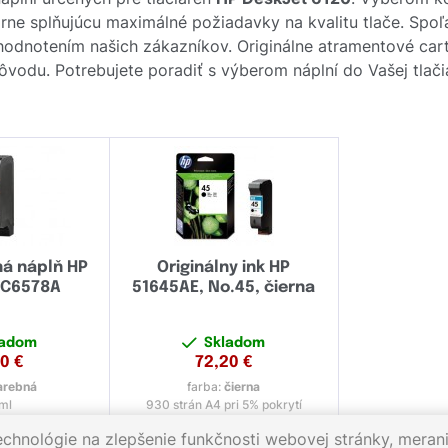
rne splňujúcu maximálné požiadavky na kvalitu tlače. Spoľ
 hodnotením našich zákazníkov. Originálne atramentové ca
 pôvodu. Potrebujete poradiť s výberom náplní do Vašej tlači
ná náplň HP
Originálny ink HP
r C6578A
51645AE, No.45, čierna
ladom
Skladom
40
€
72,20
€
arebná
farba:
čierna
ml
930 strán A4 pri 5% pokrytí
echnológie na zlepšenie funkčnosti webovej stránky, merani