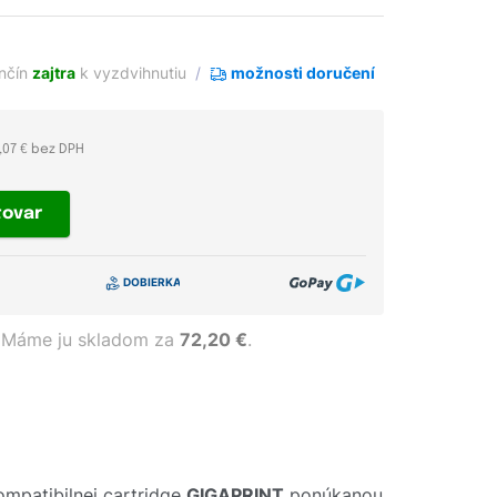
enčín
zajtra
k vyzdvihnutiu
možnosti doručení
,07 € bez DPH
tovar
Máme ju skladom za
72,20 €
.
mpatibilnej cartridge
GIGAPRINT
ponúkanou