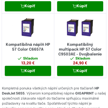
Kúpiť
Kúpiť
Kompatibilná náplň HP
Kompatibilný
57 Color C6657A
multipack HP 57 Color
C9503AE - Dvojbalenie
Skladom
Skladom
13,20
€
24,90
€
Kúpiť
Kúpiť
Kompletná ponuka všetkých náplní určených pre tlačiareň
HP
DeskJet 5655
. Výberom kompatibilnej náplne
GIGAPRINT
u našej
společnosti získavate náplň do tlačiarne splňujúcu maximálné
požiadavky na kvalitu tlače. Spoľahlivosť týchto náplní je