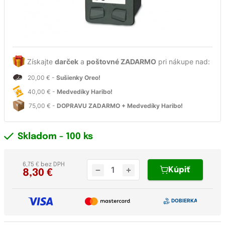
Získajte
darček
a
poštovné ZADARMO
pri nákupe nad:
20,00 € -
Sušienky Oreo!
40,00 € -
Medvedíky Haribo!
75,00 € -
DOPRAVU ZADARMO + Medvedíky Haribo!
Skladom
- 100 ks
6,75 € bez DPH
Kúpiť
8,30
€