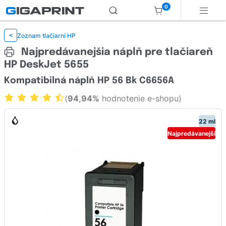
0
Zoznam tlačiarní HP
<
Najpredávanejšia náplň pre tlačiareň
HP DeskJet 5655
Kompatibilná náplň HP 56 Bk C6656A
(
94,94%
hodnotenie e-shopu)
22 ml
Najpredávanejší