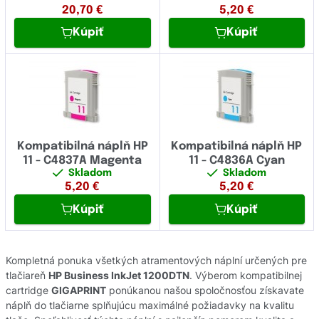
20,70
€
5,20
€
Kúpiť
Kúpiť
Kompatibilná náplň HP
Kompatibilná náplň HP
11 - C4837A Magenta
11 - C4836A Cyan
Skladom
Skladom
5,20
€
5,20
€
Kúpiť
Kúpiť
Kompletná ponuka všetkých atramentových náplní určených pre
tlačiareň
HP Business InkJet 1200DTN
. Výberom kompatibilnej
cartridge
GIGAPRINT
ponúkanou našou spoločnosťou získavate
náplň do tlačiarne splňujúcu maximálné požiadavky na kvalitu