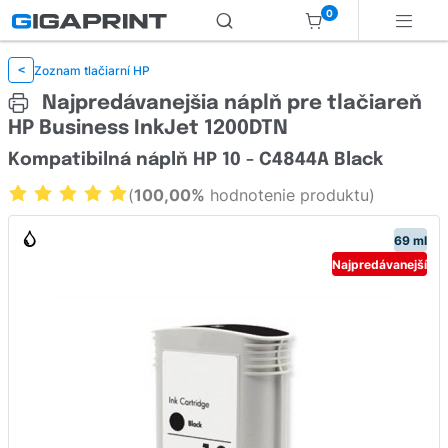
0
Zoznam tlačiarní HP
<
Najpredávanejšia náplň pre tlačiareň
HP Business InkJet 1200DTN
Kompatibilná náplň HP 10 - C4844A Black
(
100,00%
hodnotenie produktu)
69 ml
Najpredávanejší