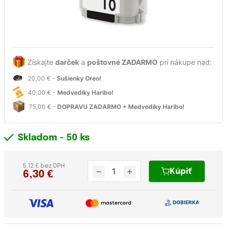
Získajte
darček
a
poštovné ZADARMO
pri nákupe nad:
20,00 € -
Sušienky Oreo!
40,00 € -
Medvedíky Haribo!
75,00 € -
DOPRAVU ZADARMO + Medvedíky Haribo!
Skladom
- 50 ks
5,12 € bez DPH
Kúpiť
6,30
€