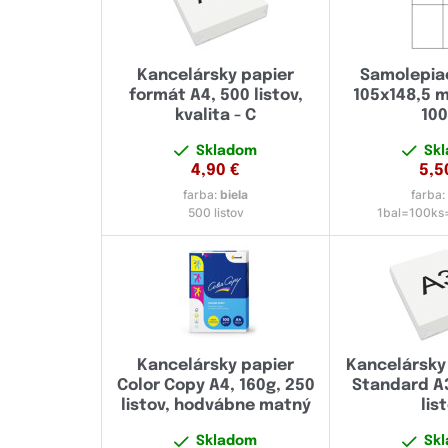
Kancelársky papier
Samolepia
formát A4, 500 listov,
105x148,5 
kvalita - C
10
Skladom
Sk
4,90
€
5,5
farba:
biela
farba
500 listov
1bal=100ks=
Kancelársky papier
Kancelársky
Color Copy A4, 160g, 250
Standard A3
listov, hodvábne matný
lis
Skladom
Sk