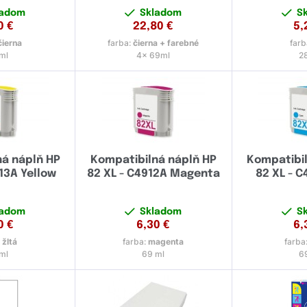
ladom
Skladom
S
0
€
22,80
€
5,
čierna
farba:
čierna + farebné
farb
ml
4x 69ml
2
ná náplň HP
Kompatibilná náplň HP
Kompatibil
13A Yellow
82 XL - C4912A Magenta
82 XL - C
ladom
Skladom
S
0
€
6,30
€
6,
:
žltá
farba:
magenta
farba
ml
69 ml
6