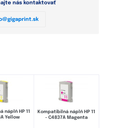
hajte nás kontaktovať
o@gigaprint.sk
á náplň HP 11
Kompatibilná náplň HP 11
A Yellow
- C4837A Magenta