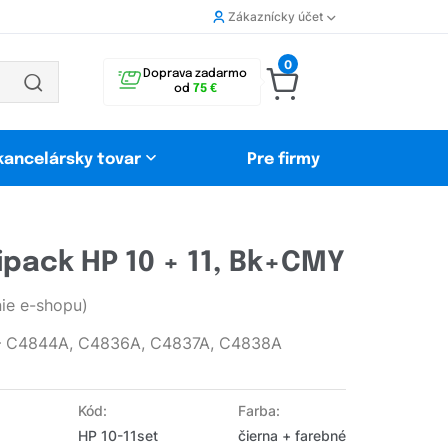
Zákaznícky účet
0
Doprava zadarmo
od
75 €
 kancelársky tovar
Pre firmy
ipack HP 10 + 11, Bk+CMY
ie e-shopu)
1 – C4844A, C4836A, C4837A, C4838A
Kód:
Farba:
HP 10-11set
čierna + farebné