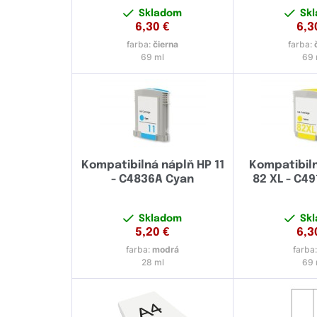
Skladom
Sk
6,30
€
6,3
farba:
čierna
farba:
69 ml
69 
Kompatibilná náplň HP 11
Kompatibil
- C4836A Cyan
82 XL - C49
Skladom
Sk
5,20
€
6,3
farba:
modrá
farba
28 ml
69 