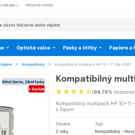
 o nákupe
Odberné miesta
ne
Optické valce
Pásky a štítky
Papiere a
 náplne
Kompatibilný
Kompatibilný multipack HP 10 + 11, Bk+CMY
Kompatibilný mult
69ml čierna, 28ml farby
+ Darček
(
94,76%
hodnoten
Kompatibilný multipack HP 10+1
s čipom
Záruka:
Typ:
2 roky
Kompatibilný - Nový