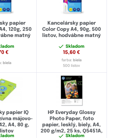
sky papier
Kancelársky papier
A4, 120g, 250
Color Copy A4, 90g, 500
dvábne matný
listov, hodvábne matný
kladom
Skladom
70
€
15,60
€
farba:
biela
a:
biela
500 listov
y papier IQ
HP Everyday Glossy
nzívna májovo-
Photo Paper, foto
2, A4, 80 g,
papier, lesklý, biely, A4,
listov
200 g/m2, 25 ks, Q5451A,
kladom
Skladom
atramentový