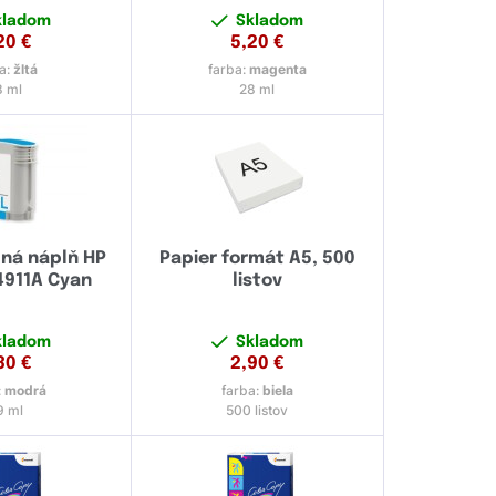
kladom
Skladom
20
€
5,20
€
a:
žltá
farba:
magenta
8 ml
28 ml
ná náplň HP
Papier formát A5, 500
4911A Cyan
listov
kladom
Skladom
30
€
2,90
€
:
modrá
farba:
biela
9 ml
500 listov