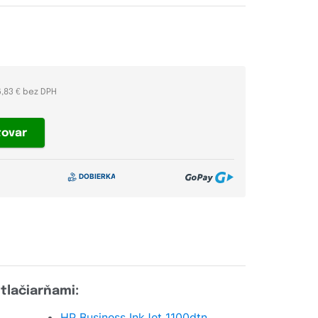
6,83 € bez DPH
tovar
tlačiarňami:
HP Business InkJet 1100dtn