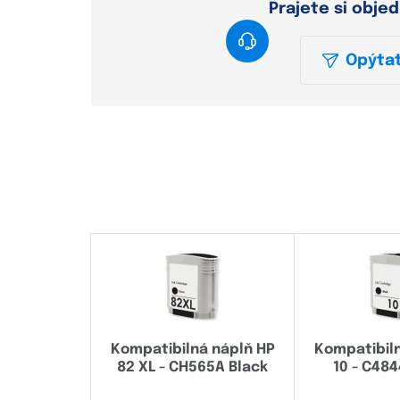
Prajete si obje
Opýtať
Kompatibilná náplň HP
Kompatibil
82 XL - CH565A Black
10 - C484