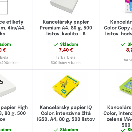
ce etikety
Kancelársky papier
Kancelár
mm, 4ks/A4,
Premium A4, 80 g, 500
Color Copy 
0ks
listov, kvalita - A
listov, ho
ladom
Skladom
S
0
€
7,40
€
8,
:
biela
farba:
biela
farb
400etikiet
500 listov v balení
 papier High
Kancelársky papier IQ
Kancelársk
, 80 g, 500
Color, intenzívna žltá
Color, inte
tov
IG50, A4, 80 g, 500 listov
zelená MA4
500 
ladom
Skladom
S