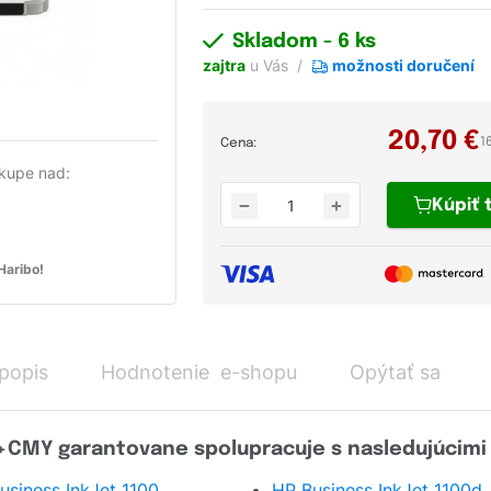
Skladom
- 6 ks
zajtra
u Vás
možnosti doručení
20,70
€
1
Cena:
kupe nad:
Kúpiť
aribo!
 popis
Hodnotenie e-shopu
Opýtať sa
k+CMY garantovane spolupracuje s nasledujúcimi 
usiness InkJet 1100
HP Business InkJet 1100d