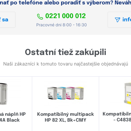
dnať po telefóne alebo poradiť s výberom? Nevá
0221 000 012
 sa
inf
Pracovné dni 8:00 - 16:30
Ostatní tiež zakúpili
Naši zákazníci k tomuto tovaru najčastejšie objednávajú
Kompatibiln
ná náplň HP
Kompatibilný multipack
- C4838
4A Black
HP 82 XL, Bk+CMY