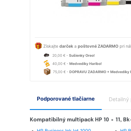
Získajte
darček
a
poštovné ZADARMO
pri ná
20,00 € -
Sušienky Oreo!
40,00 € -
Medvedíky Haribo!
75,00 € -
DOPRAVU ZADARMO + Medvedíky H
Podporované tlačiarne
Detailný
Kompatibilný multipack HP 10 + 11, B
HP Business InkJet 1000
HP B