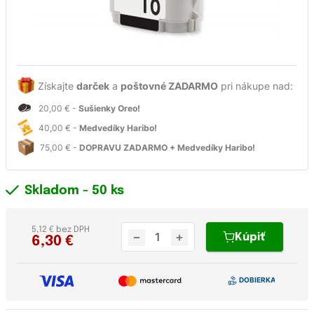
Získajte
darček
a
poštovné ZADARMO
pri nákupe nad:
20,00 € -
Sušienky Oreo!
40,00 € -
Medvedíky Haribo!
75,00 € -
DOPRAVU ZADARMO + Medvedíky Haribo!
Skladom
- 50 ks
5,12 € bez DPH
Kúpiť
6,30
€