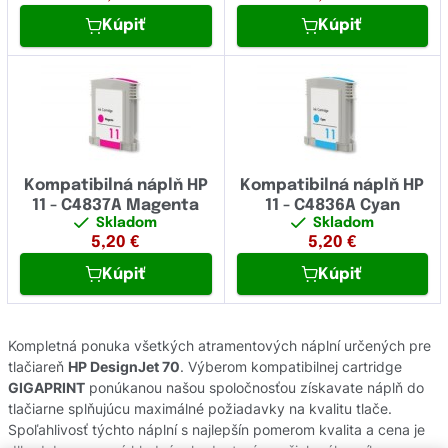
Kúpiť
Kúpiť
Kompatibilná náplň HP
Kompatibilná náplň HP
11 - C4837A Magenta
11 - C4836A Cyan
Skladom
Skladom
5,20
€
5,20
€
Kúpiť
Kúpiť
Kompletná ponuka všetkých atramentových náplní určených pre
tlačiareň
HP DesignJet 70
. Výberom kompatibilnej cartridge
GIGAPRINT
ponúkanou našou spoločnosťou získavate náplň do
tlačiarne splňujúcu maximálné požiadavky na kvalitu tlače.
Spoľahlivosť týchto náplní s najlepšín pomerom kvalita a cena je