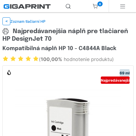
0
Zoznam tlačiarní HP
<
Najpredávanejšia náplň pre tlačiareň
HP DesignJet 70
Kompatibilná náplň HP 10 - C4844A Black
(
100,00%
hodnotenie produktu)
69 ml
Najpredávanejší