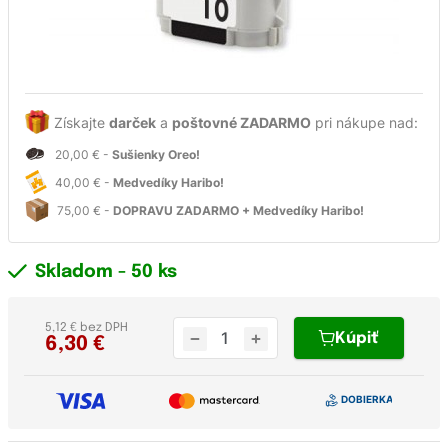
Získajte
darček
a
poštovné ZADARMO
pri nákupe nad:
20,00 € -
Sušienky Oreo!
40,00 € -
Medvedíky Haribo!
75,00 € -
DOPRAVU ZADARMO + Medvedíky Haribo!
Skladom
- 50 ks
5,12 € bez DPH
Kúpiť
6,30
€