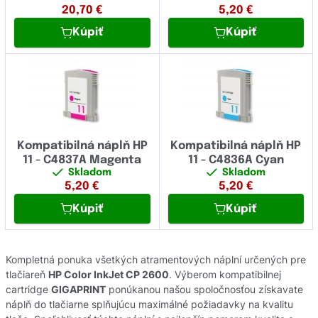
20,70
€
5,20
€
Kúpiť
Kúpiť
Kompatibilná náplň HP
Kompatibilná náplň HP
11 - C4837A Magenta
11 - C4836A Cyan
Skladom
Skladom
5,20
€
5,20
€
Kúpiť
Kúpiť
Kompletná ponuka všetkých atramentových náplní určených pre
tlačiareň
HP Color InkJet CP 2600
. Výberom kompatibilnej
cartridge
GIGAPRINT
ponúkanou našou spoločnosťou získavate
náplň do tlačiarne splňujúcu maximálné požiadavky na kvalitu