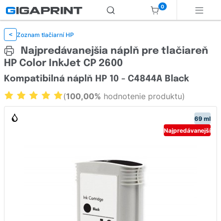
0
Zoznam tlačiarní HP
<
Najpredávanejšia náplň pre tlačiareň
HP Color InkJet CP 2600
Kompatibilná náplň HP 10 - C4844A Black
(
100,00%
hodnotenie produktu)
69 ml
Najpredávanejší