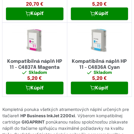
20,70
€
5,20
€
Kúpiť
Kúpiť
Kompatibilná náplň HP
Kompatibilná náplň HP
11 - C4837A Magenta
11 - C4836A Cyan
Skladom
Skladom
5,20
€
5,20
€
Kúpiť
Kúpiť
Kompletná ponuka všetkých atramentových náplní určených pre
tlačiareň
HP Business InkJet 2200xi
. Výberom kompatibilnej
cartridge
GIGAPRINT
ponúkanou našou spoločnosťou získavate
náplň do tlačiarne splňujúcu maximálné požiadavky na kvalitu