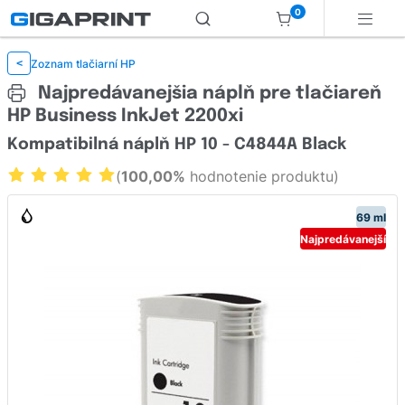
0
Zoznam tlačiarní HP
<
Najpredávanejšia náplň pre tlačiareň
HP Business InkJet 2200xi
Kompatibilná náplň HP 10 - C4844A Black
(
100,00%
hodnotenie produktu)
69 ml
Najpredávanejší