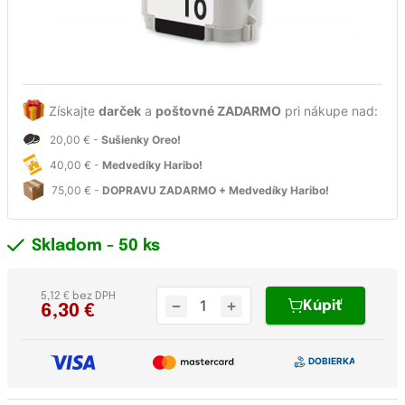
Získajte
darček
a
poštovné ZADARMO
pri nákupe nad:
20,00 € -
Sušienky Oreo!
40,00 € -
Medvedíky Haribo!
75,00 € -
DOPRAVU ZADARMO + Medvedíky Haribo!
Skladom
- 50 ks
5,12 € bez DPH
Kúpiť
6,30
€