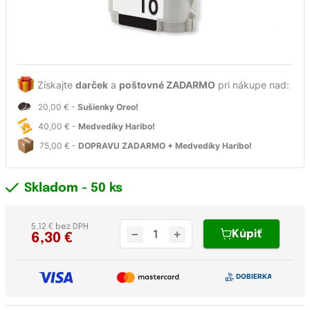
Získajte
darček
a
poštovné ZADARMO
pri nákupe nad:
20,00 € -
Sušienky Oreo!
40,00 € -
Medvedíky Haribo!
75,00 € -
DOPRAVU ZADARMO + Medvedíky Haribo!
Skladom
- 50 ks
5,12 € bez DPH
Kúpiť
6,30
€