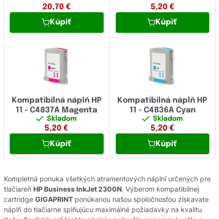
20,70
€
5,20
€
Kúpiť
Kúpiť
Kompatibilná náplň HP
Kompatibilná náplň HP
11 - C4837A Magenta
11 - C4836A Cyan
Skladom
Skladom
5,20
€
5,20
€
Kúpiť
Kúpiť
Kompletná ponuka všetkých atramentových náplní určených pre
tlačiareň
HP Business InkJet 2300N
. Výberom kompatibilnej
cartridge
GIGAPRINT
ponúkanou našou spoločnosťou získavate
náplň do tlačiarne splňujúcu maximálné požiadavky na kvalitu