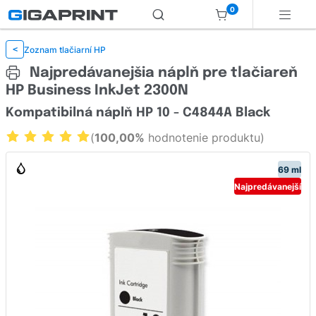
0
Zoznam tlačiarní HP
<
Najpredávanejšia náplň pre tlačiareň
HP Business InkJet 2300N
Kompatibilná náplň HP 10 - C4844A Black
(
100,00%
hodnotenie produktu)
69 ml
Najpredávanejší