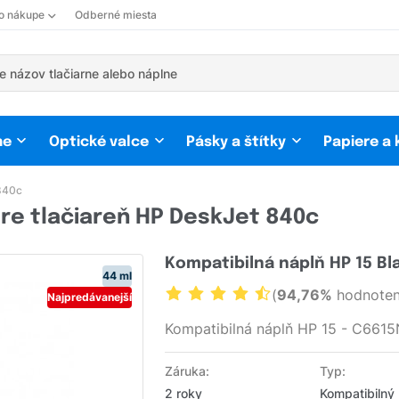
 o nákupe
Odberné miesta
ne
Optické valce
Pásky a štítky
Papiere a
840c
re tlačiareň HP DeskJet 840c
Kompatibilná náplň HP 15 Bl
44 ml
(
94,76%
hodnoten
Najpredávanejší
Kompatibilná náplň HP 15 - C6615
Záruka:
Typ:
2 roky
Kompatibilný