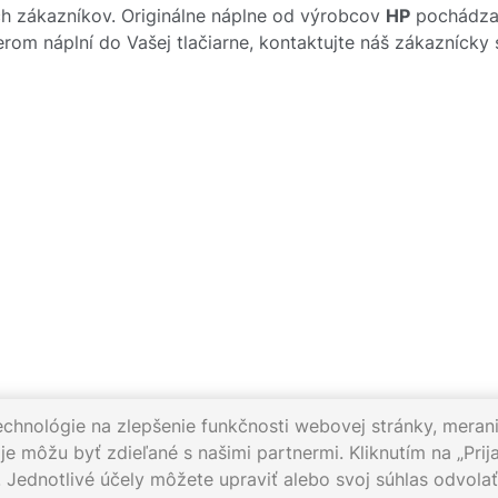
h zákazníkov. Originálne náplne od výrobcov
HP
pochádzajú
rom náplní do Vašej tlačiarne, kontaktujte náš zákazníck
echnológie na zlepšenie funkčnosti webovej stránky, merani
e môžu byť zdieľané s našimi partnermi. Kliknutím na „Prija
. Jednotlivé účely môžete upraviť alebo svoj súhlas odvol
012
Pracovné dni 8:00 - 16:30
Napíšte nám:
info@gigaprint.