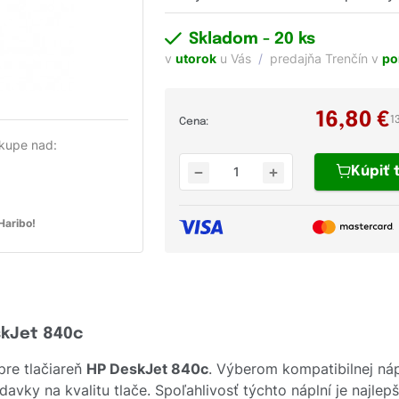
Skladom
- 20 ks
v
utorok
u Vás
predajňa Trenčín v
po
16,80
€
1
Cena:
kupe nad:
Kúpiť
aribo!
skJet 840c
pre tlačiareň
HP DeskJet 840c
. Výberom kompatibilnej ná
avky na kvalitu tlače. Spoľahlivosť týchto náplní je najle