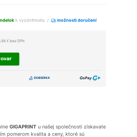
ndelok
k vyzdvihnutiu
možnosti doručení
3,66 € bez DPH
tovar
plne
GIGAPRINT
u našej společnosti získavate
pším pomerom kvalita a ceny, ktoré sú