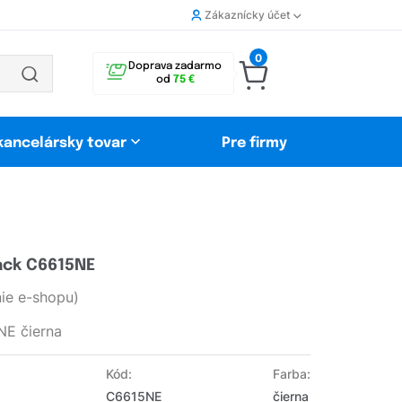
Zákaznícky účet
0
Doprava zadarmo
od
75 €
 kancelársky tovar
Pre firmy
ack C6615NE
ie e-shopu)
NE čierna
Kód:
Farba:
C6615NE
čierna