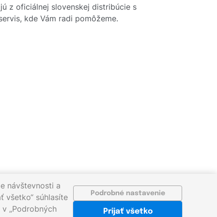
 z oficiálnej slovenskej distribúcie s
y servis, kde Vám radi pomôžeme.
e návštevnosti a
Podrobné nastavenie
ť všetko“ súhlasíte
ať v „Podrobných
Prijať všetko
sk
©2026 gigaprint.sk