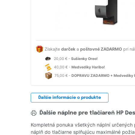
Získajte
darček
a
poštovné ZADARMO
pri ná
20,00 € -
Sušienky Oreo!
40,00 € -
Medvedíky Haribo!
75,00 € -
DOPRAVU ZADARMO + Medvedíky H
Ďalšie informácie o produkte
Ďalšie náplne pre tlačiareň HP De
Kompletná ponuka všetkých náplní určených 
náplň do tlačiarne splňujúcu maximálné požiad