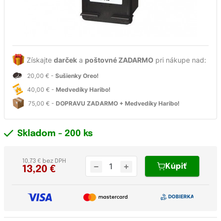
Získajte
darček
a
poštovné ZADARMO
pri nákupe nad:
20,00 € -
Sušienky Oreo!
40,00 € -
Medvedíky Haribo!
75,00 € -
DOPRAVU ZADARMO + Medvedíky Haribo!
Skladom
- 200 ks
10,73 € bez DPH
Kúpiť
13,20
€