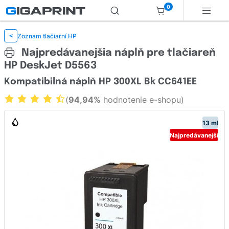
0
Zoznam tlačiarní HP
<
Najpredávanejšia náplň pre tlačiareň
HP DeskJet D5563
Kompatibilná náplň HP 300XL Bk CC641EE
(
94,94%
hodnotenie e-shopu)
13 ml
Najpredávanejší