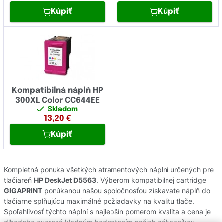
Kúpiť
Kúpiť
Kompatibilná náplň HP
300XL Color CC644EE
Skladom
13,20
€
Kúpiť
Kompletná ponuka všetkých atramentových náplní určených pre
tlačiareň
HP DeskJet D5563
. Výberom kompatibilnej cartridge
GIGAPRINT
ponúkanou našou spoločnosťou získavate náplň do
tlačiarne splňujúcu maximálné požiadavky na kvalitu tlače.
Spoľahlivosť týchto náplní s najlepšín pomerom kvalita a cena je
dlhodobo overená kladným hodnotením našich zákazníkov.