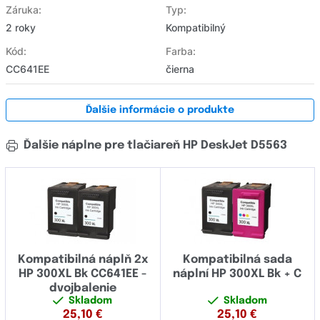
Záruka:
Typ:
2 roky
Kompatibilný
Kód:
Farba:
CC641EE
čierna
Ďalšie informácie o produkte
Ďalšie náplne pre tlačiareň HP DeskJet D5563
Kompatibilná náplň 2x
Kompatibilná sada
HP 300XL Bk CC641EE -
náplní HP 300XL Bk + C
dvojbalenie
Skladom
Skladom
25,10
€
25,10
€