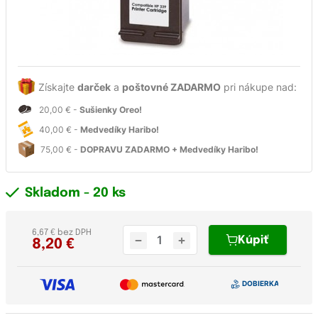
Získajte
darček
a
poštovné ZADARMO
pri nákupe nad:
20,00 € -
Sušienky Oreo!
40,00 € -
Medvedíky Haribo!
75,00 € -
DOPRAVU ZADARMO + Medvedíky Haribo!
Skladom
- 20 ks
6,67 € bez DPH
Kúpiť
8,20
€