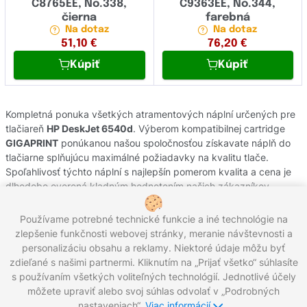
C8765EE, No.338,
C9363EE, No.344,
čierna
farebná
Na dotaz
Na dotaz
51,10
€
76,20
€
Kúpiť
Kúpiť
Kompletná ponuka všetkých atramentových náplní určených pre
tlačiareň
HP DeskJet 6540d
. Výberom kompatibilnej cartridge
GIGAPRINT
ponúkanou našou spoločnosťou získavate náplň do
tlačiarne splňujúcu maximálné požiadavky na kvalitu tlače.
Spoľahlivosť týchto náplní s najlepšín pomerom kvalita a cena je
dlhodobo overená kladným hodnotením našich zákazníkov.
Originálne atramentové cartridge od výrobcov
HP
pochádzajú z
oficiálnej slovenskej distribúcie s garanciou pôvodu. Potrebujete
Používame potrebné technické funkcie a iné technológie na
poradiť s výberom náplní do Vašej tlačiarne, kontaktujte náš
zlepšenie funkčnosti webovej stránky, meranie návštevnosti a
zákaznícky servis, kde Vám radi pomôžeme.
personalizáciu obsahu a reklamy. Niektoré údaje môžu byť
zdieľané s našimi partnermi. Kliknutím na „Prijať všetko“ súhlasíte
s používaním všetkých voliteľných technológií. Jednotlivé účely
môžete upraviť alebo svoj súhlas odvolať v „Podrobných
Zavolajte nám:
0221 000 012
Pracovné dni 8:00 - 16:30
nastaveniach“.
Viac informácií