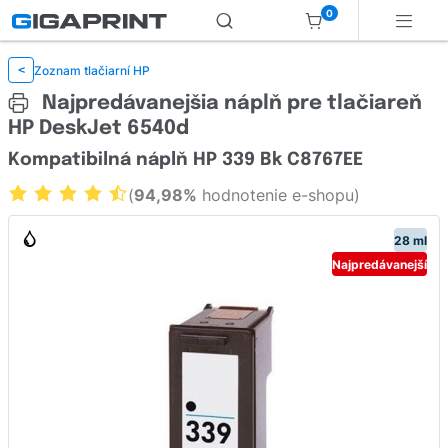
0
Zoznam tlačiarní HP
<
Najpredávanejšia náplň pre tlačiareň
HP DeskJet 6540d
Kompatibilná náplň HP 339 Bk C8767EE
(
94,98%
hodnotenie e-shopu)
28 ml
Najpredávanejší