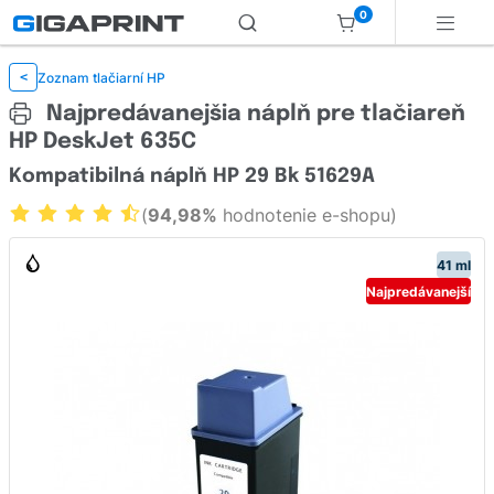
0
Zoznam tlačiarní HP
<
Najpredávanejšia náplň pre tlačiareň
HP DeskJet 635C
Kompatibilná náplň HP 29 Bk 51629A
(
94,98%
hodnotenie e-shopu)
41 ml
Najpredávanejší