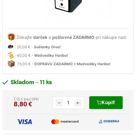
Získajte
darček
a
poštovné ZADARMO
pri nákupe nad:
20,00 € -
Sušienky Oreo!
40,00 € -
Medvedíky Haribo!
75,00 € -
DOPRAVU ZADARMO + Medvedíky Haribo!
Skladom
- 11 ks
7,15 € bez DPH
Kúpiť
8,80
€