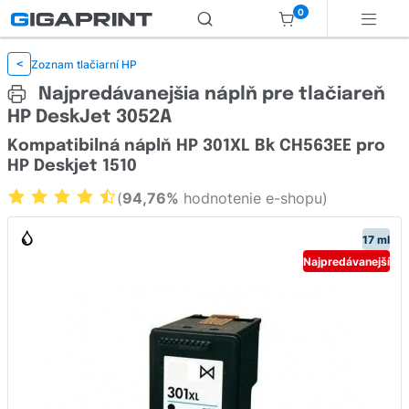
0
Zoznam tlačiarní HP
<
Najpredávanejšia náplň pre tlačiareň
HP DeskJet 3052A
Kompatibilná náplň HP 301XL Bk CH563EE pro
HP Deskjet 1510
(
94,76%
hodnotenie e-shopu)
17 ml
Najpredávanejší