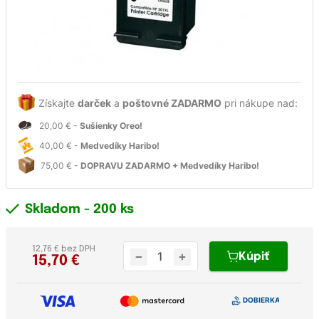
Získajte
darček
a
poštovné ZADARMO
pri nákupe nad:
20,00 € -
Sušienky Oreo!
40,00 € -
Medvedíky Haribo!
75,00 € -
DOPRAVU ZADARMO + Medvedíky Haribo!
Skladom
- 200 ks
12,76 € bez DPH
Kúpiť
15,70
€