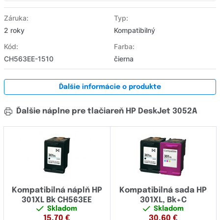
Záruka:
Typ:
2 roky
Kompatibilný
Kód:
Farba:
CH563EE-1510
čierna
Ďalšie informácie o produkte
Ďalšie náplne pre tlačiareň HP DeskJet 3052A
Kompatibilná náplň HP
Kompatibilná sada HP
301XL Bk CH563EE
301XL, Bk+C
Skladom
Skladom
15,70
€
30,60
€