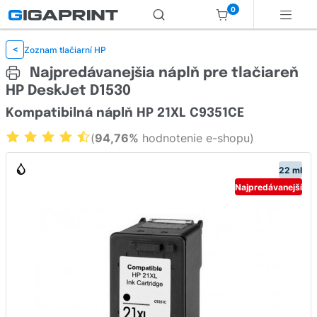
0
Zoznam tlačiarní HP
<
Najpredávanejšia náplň pre tlačiareň
HP DeskJet D1530
Kompatibilná náplň HP 21XL C9351CE
(
94,76%
hodnotenie e-shopu)
22 ml
Najpredávanejší