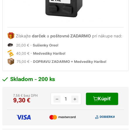
Získajte
darček
a
poštovné ZADARMO
pri nákupe nad:
20,00 € -
Sušienky Oreo!
40,00 € -
Medvedíky Haribo!
75,00 € -
DOPRAVU ZADARMO + Medvedíky Haribo!
Skladom
- 200 ks
7,56 € bez DPH
Kúpiť
9,30
€