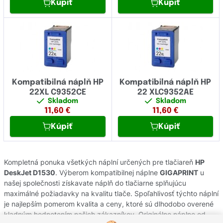
Kúpiť
Kúpiť
Kompatibilná náplň HP
Kompatibilná náplň HP
22XL C9352CE
22 XLC9352AE
Skladom
Skladom
11,60
€
11,60
€
Kúpiť
Kúpiť
Kompletná ponuka všetkých náplní určených pre tlačiareň
HP
DeskJet D1530
. Výberom kompatibilnej náplne
GIGAPRINT
u
našej společnosti získavate náplň do tlačiarne splňujúcu
maximálné požiadavky na kvalitu tlače. Spoľahlivosť týchto náplní
je najlepším pomerom kvalita a ceny, ktoré sú dlhodobo overené
kladným hodnotením našich zákazníkov. Originálne náplne od