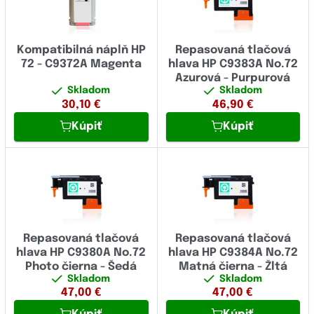
Kompatibilná náplň HP
Repasovaná tlačová
72 - C9372A Magenta
hlava HP C9383A No.72
Azurová - Purpurová
Skladom
Skladom
30,10
€
46,90
€
Kúpiť
Kúpiť
Repasovaná tlačová
Repasovaná tlačová
hlava HP C9380A No.72
hlava HP C9384A No.72
Photo čierna - Šedá
Matná čierna - Žltá
Skladom
Skladom
47,00
€
47,00
€