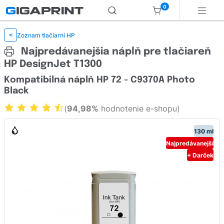
0
Zoznam tlačiarní HP
<
Najpredávanejšia náplň pre tlačiareň
HP DesignJet T1300
Kompatibilná náplň HP 72 - C9370A Photo
Black
(
94,98%
hodnotenie e-shopu)
130 ml
Najpredávanejší
+ Darček