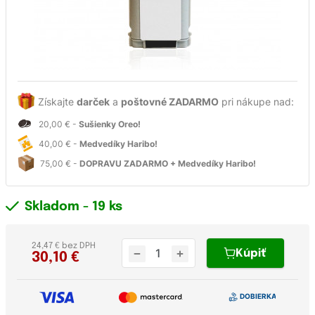
Získajte
darček
a
poštovné ZADARMO
pri nákupe nad:
20,00 € -
Sušienky Oreo!
40,00 € -
Medvedíky Haribo!
75,00 € -
DOPRAVU ZADARMO + Medvedíky Haribo!
Skladom
- 19 ks
24,47 € bez DPH
Kúpiť
30,10
€