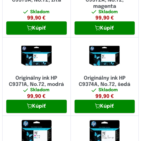
C9373A, No.72, žltá
C9372A, No.72,
magenta
Skladom
Skladom
99,90
€
99,90
€
Kúpiť
Kúpiť
Originálny ink HP
Originálny ink HP
C9371A, No.72, modrá
C9374A, No.72, šedá
Skladom
Skladom
99,90
€
99,90
€
Kúpiť
Kúpiť