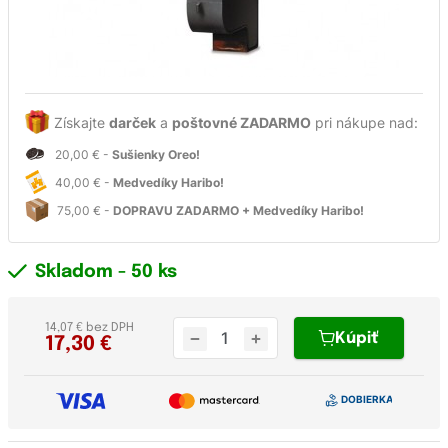
Získajte
darček
a
poštovné ZADARMO
pri nákupe nad:
20,00 € -
Sušienky Oreo!
40,00 € -
Medvedíky Haribo!
75,00 € -
DOPRAVU ZADARMO + Medvedíky Haribo!
Skladom
- 50 ks
14,07 € bez DPH
Kúpiť
17,30
€