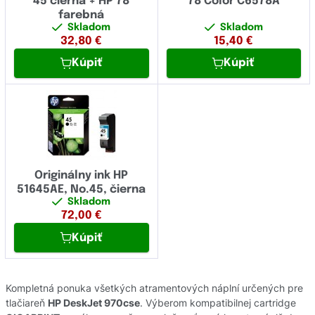
45 čierna + HP 78
78 Color C6578A
farebná
Skladom
Skladom
32,80
€
15,40
€
Kúpiť
Kúpiť
Originálny ink HP
51645AE, No.45, čierna
Skladom
72,00
€
Kúpiť
Kompletná ponuka všetkých atramentových náplní určených pre
tlačiareň
HP DeskJet 970cse
. Výberom kompatibilnej cartridge