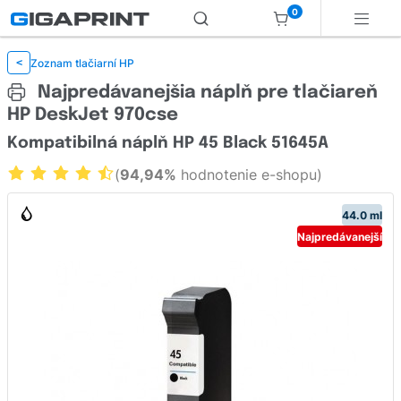
0
Zoznam tlačiarní HP
<
Najpredávanejšia náplň pre tlačiareň
HP DeskJet 970cse
Kompatibilná náplň HP 45 Black 51645A
(
94,94%
hodnotenie e-shopu)
44.0 ml
Najpredávanejší