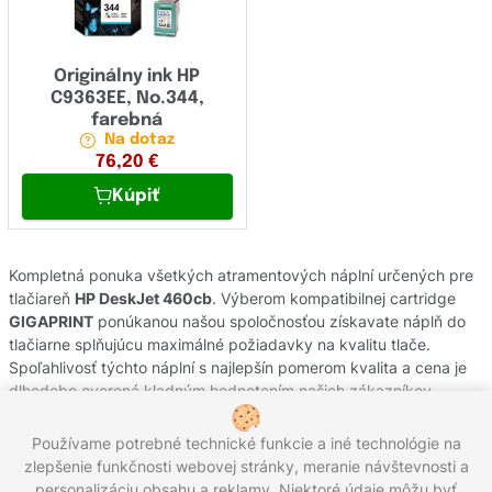
Originálny ink HP
C9363EE, No.344,
farebná
Na dotaz
76,20
€
Kúpiť
Kompletná ponuka všetkých atramentových náplní určených pre
tlačiareň
HP DeskJet 460cb
. Výberom kompatibilnej cartridge
GIGAPRINT
ponúkanou našou spoločnosťou získavate náplň do
tlačiarne splňujúcu maximálné požiadavky na kvalitu tlače.
Spoľahlivosť týchto náplní s najlepšín pomerom kvalita a cena je
dlhodobo overená kladným hodnotením našich zákazníkov.
Originálne atramentové cartridge od výrobcov
HP
pochádzajú z
oficiálnej slovenskej distribúcie s garanciou pôvodu. Potrebujete
Používame potrebné technické funkcie a iné technológie na
poradiť s výberom náplní do Vašej tlačiarne, kontaktujte náš
zlepšenie funkčnosti webovej stránky, meranie návštevnosti a
zákaznícky servis, kde Vám radi pomôžeme.
personalizáciu obsahu a reklamy. Niektoré údaje môžu byť