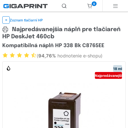
0
Zoznam tlačiarní HP
<
Najpredávanejšia náplň pre tlačiareň
HP DeskJet 460cb
Kompatibilná náplň HP 338 Bk C8765EE
(
94,76%
hodnotenie e-shopu)
18 ml
Najpredávanejší