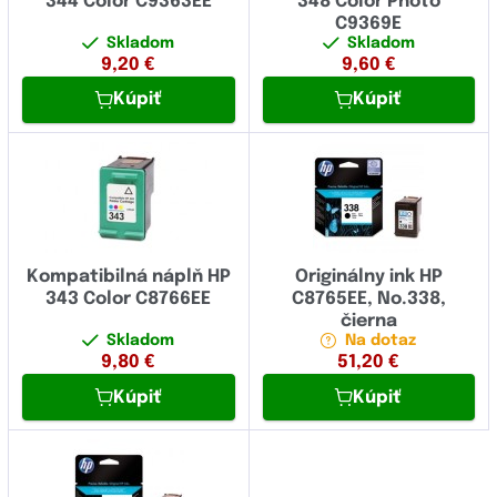
344 Color C9363EE
348 Color Photo
C9369E
Skladom
Skladom
9,20
€
9,60
€
Kúpiť
Kúpiť
Kompatibilná náplň HP
Originálny ink HP
343 Color C8766EE
C8765EE, No.338,
čierna
Skladom
Na dotaz
9,80
€
51,20
€
Kúpiť
Kúpiť