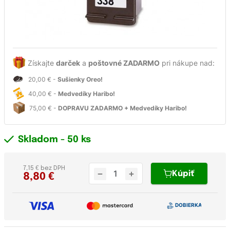
Získajte
darček
a
poštovné ZADARMO
pri nákupe nad:
20,00 € -
Sušienky Oreo!
40,00 € -
Medvedíky Haribo!
75,00 € -
DOPRAVU ZADARMO + Medvedíky Haribo!
Skladom
- 50 ks
7,15 € bez DPH
Kúpiť
8,80
€