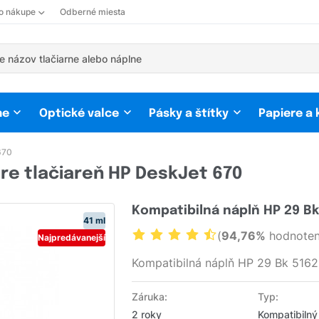
 o nákupe
Odberné miesta
ne
Optické valce
Pásky a štítky
Papiere a
670
re tlačiareň HP DeskJet 670
Kompatibilná náplň HP 29 B
41 ml
(
94,76%
hodnoten
Najpredávanejší
Kompatibilná náplň HP 29 Bk 5162
Záruka:
Typ:
2 roky
Kompatibilný