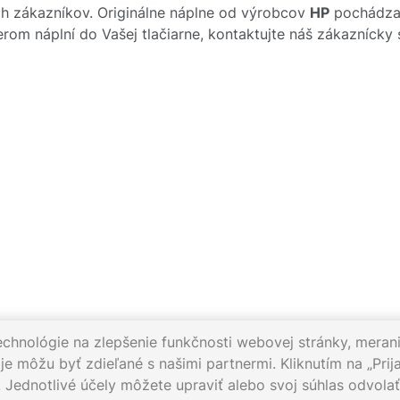
h zákazníkov. Originálne náplne od výrobcov
HP
pochádzajú
rom náplní do Vašej tlačiarne, kontaktujte náš zákazníck
echnológie na zlepšenie funkčnosti webovej stránky, merani
e môžu byť zdieľané s našimi partnermi. Kliknutím na „Prija
. Jednotlivé účely môžete upraviť alebo svoj súhlas odvol
012
Pracovné dni 8:00 - 16:30
Napíšte nám:
info@gigaprint.