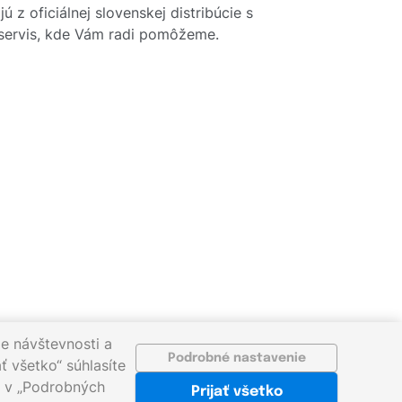
 z oficiálnej slovenskej distribúcie s
y servis, kde Vám radi pomôžeme.
e návštevnosti a
Podrobné nastavenie
ť všetko“ súhlasíte
ať v „Podrobných
Prijať všetko
sk
©2026 gigaprint.sk