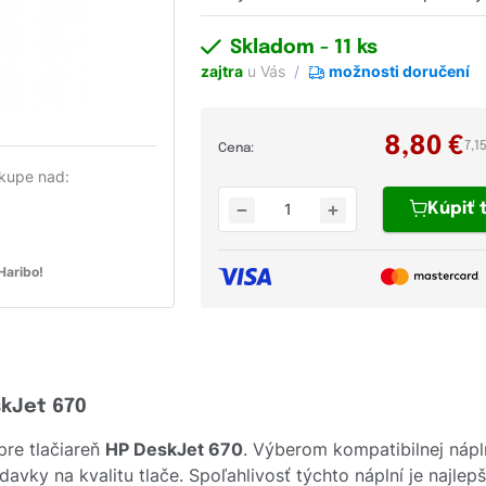
Skladom
- 11 ks
zajtra
u Vás
možnosti doručení
8,80
€
7,1
Cena:
kupe nad:
Kúpiť
aribo!
skJet 670
pre tlačiareň
HP DeskJet 670
. Výberom kompatibilnej náp
avky na kvalitu tlače. Spoľahlivosť týchto náplní je najle