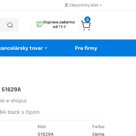
Zákaznícky účet
0
Doprava zadarmo
od
75 €
 kancelársky tovar
Pre firmy
k 51629A
ie e-shopu)
9A black s čipom
Kód:
Farba:
51629A
čierna