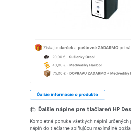
Získajte
darček
a
poštovné ZADARMO
pri ná
20,00 € -
Sušienky Oreo!
40,00 € -
Medvedíky Haribo!
75,00 € -
DOPRAVU ZADARMO + Medvedíky H
Ďalšie informácie o produkte
Ďalšie náplne pre tlačiareň HP De
Kompletná ponuka všetkých náplní určených 
náplň do tlačiarne splňujúcu maximálné požiad