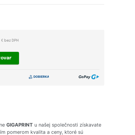
5 € bez DPH
tovar
lne
GIGAPRINT
u našej společnosti získavate
pším pomerom kvalita a ceny, ktoré sú