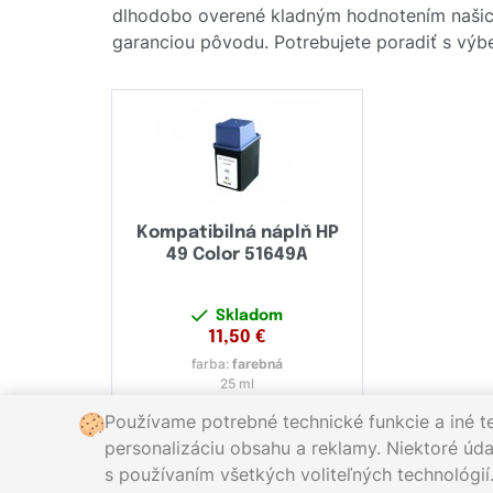
dlhodobo overené kladným hodnotením našic
garanciou pôvodu. Potrebujete poradiť s výbe
Kompatibilná náplň HP
49 Color 51649A
Skladom
11,50
€
farba:
farebná
25 ml
Používame potrebné technické funkcie a iné t
personalizáciu obsahu a reklamy. Niektoré údaj
s používaním všetkých voliteľných technológií
Zavolajte nám:
0221 000 