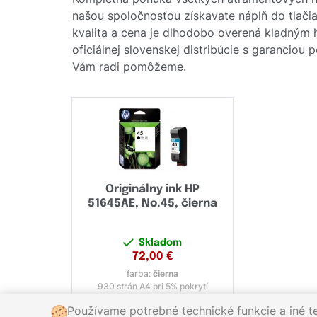
našou spoločnosťou získavate náplň do tlačia
kvalita a cena je dlhodobo overená kladným
oficiálnej slovenskej distribúcie s garanciou
Vám radi pomôžeme.
Originálny ink HP
51645AE, No.45, čierna
Skladom
72,00
€
farba:
čierna
930 strán A4 pri 5% pokrytí
Používame potrebné technické funkcie a iné t