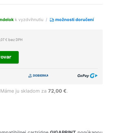
ndelok
k vyzdvihnutiu
možnosti doručení
,07 € bez DPH
tovar
Máme ju skladom za
72,00 €
.
mpatibilnej cartridge
GIGAPRINT
ponúkanou