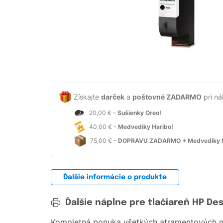
Získajte
darček
a
poštovné ZADARMO
pri ná
20,00 € -
Sušienky Oreo!
40,00 € -
Medvedíky Haribo!
75,00 € -
DOPRAVU ZADARMO + Medvedíky H
Ďalšie informácie o produkte
Ďalšie náplne pre tlačiareň HP De
Kompletná ponuka všetkých atramentových ná