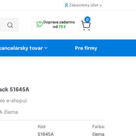
Zákaznícky účet
0
Doprava zadarmo
od
75 €
 kancelársky tovar
Pre firmy
ack 51645A
ie e-shopu)
A čierna
Kód:
Farba:
51645A
čierna