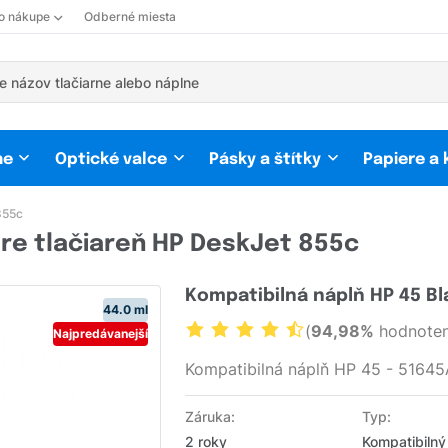
 o nákupe
Odberné miesta
ne
Optické valce
Pásky a štítky
Papiere a
855c
re tlačiareň HP DeskJet 855c
Kompatibilná náplň HP 45 Bl
44.0 ml
(
94,98%
hodnoten
Najpredávanejší
Kompatibilná náplň HP 45 - 51645
Záruka:
Typ:
2 roky
Kompatibilný