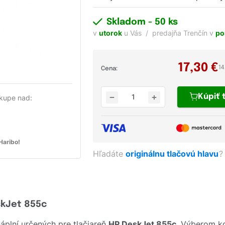
Skladom
- 50 ks
v
utorok
u Vás
predajňa Trenčín v
po
17,30
€
14
Cena:
Kúpiť
kupe nad:
aribo!
Hľadáte
originálnu tlačovú hlavu
?
skJet 855c
plní určených pre tlačiareň
HP DeskJet 855c
. Výberom ko