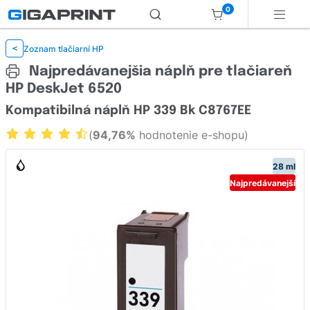
0
Zoznam tlačiarní HP
<
Najpredávanejšia náplň pre tlačiareň
HP DeskJet 6520
Kompatibilná náplň HP 339 Bk C8767EE
(
94,76%
hodnotenie e-shopu)
28 ml
Najpredávanejší