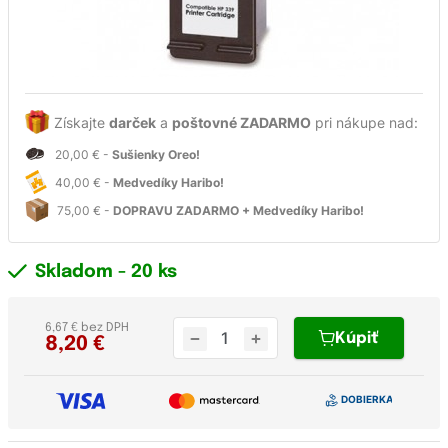
Získajte
darček
a
poštovné ZADARMO
pri nákupe nad:
20,00 € -
Sušienky Oreo!
40,00 € -
Medvedíky Haribo!
75,00 € -
DOPRAVU ZADARMO + Medvedíky Haribo!
Skladom
- 20 ks
6,67 € bez DPH
Kúpiť
8,20
€