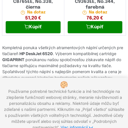
C8765EE, No.338,
C9363EE, No.344,
čierna
farebná
Na dotaz
Na dotaz
51,20
€
76,20
€
Kúpiť
Kúpiť
Kompletná ponuka všetkých atramentových náplní určených pre
tlačiareň
HP DeskJet 6520
. Výberom kompatibilnej cartridge
GIGAPRINT
ponúkanou našou spoločnosťou získavate náplň do
tlačiarne splňujúcu maximálné požiadavky na kvalitu tlače.
Spoľahlivosť týchto náplní s najlepšín pomerom kvalita a cena je
dlhodobo overená kladným hodnotením našich zákazníkov.
Originálne atramentové cartridge od výrobcov
HP
pochádzajú z
oficiálnej slovenskej distribúcie s garanciou pôvodu. Potrebujete
Používame potrebné technické funkcie a iné technológie na
poradiť s výberom náplní do Vašej tlačiarne, kontaktujte náš
zlepšenie funkčnosti webovej stránky, meranie návštevnosti a
zákaznícky servis, kde Vám radi pomôžeme.
personalizáciu obsahu a reklamy. Niektoré údaje môžu byť
zdieľané s našimi partnermi. Kliknutím na „Prijať všetko“ súhlasíte
s používaním všetkých voliteľných technológií. Jednotlivé účely
môžete upraviť alebo svoj súhlas odvolať v „Podrobných
Zavolajte nám:
0221 000 012
Pracovné dni 8:00 - 16:30
nastaveniach“.
Viac informácií