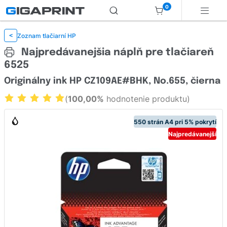
0
Zoznam tlačiarní HP
<
Najpredávanejšia náplň pre tlačiareň
6525
Originálny ink HP CZ109AE#BHK, No.655, čierna
(
100,00%
hodnotenie produktu)
550 strán A4 pri 5% pokrytí
Najpredávanejší