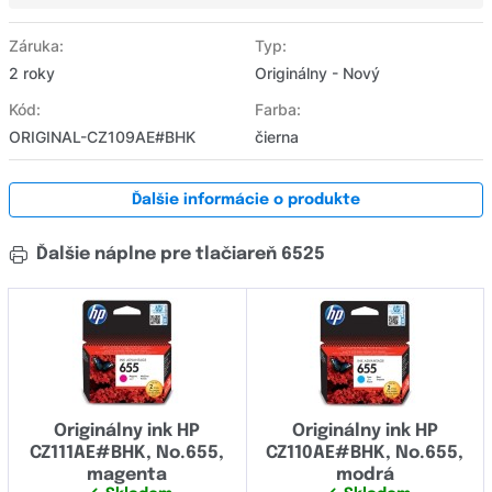
Záruka:
Typ:
2 roky
Originálny - Nový
Kód:
Farba:
ORIGINAL-CZ109AE#BHK
čierna
Ďalšie informácie o produkte
Ďalšie náplne pre tlačiareň 6525
Originálny ink HP
Originálny ink HP
CZ111AE#BHK, No.655,
CZ110AE#BHK, No.655,
magenta
modrá