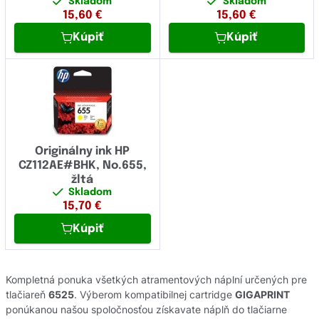
Skladom
Skladom
15,60
€
15,60
€
Kúpiť
Kúpiť
Originálny ink HP
CZ112AE#BHK, No.655,
žltá
Skladom
15,70
€
Kúpiť
Kompletná ponuka všetkých atramentových náplní určených pre
tlačiareň
6525
. Výberom kompatibilnej cartridge
GIGAPRINT
ponúkanou našou spoločnosťou získavate náplň do tlačiarne