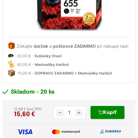
Získajte
darček
a
poštovné ZADARMO
pri nákupe nad:
20,00 € -
Sušienky Oreo!
40,00 € -
Medvedíky Haribo!
75,00 € -
DOPRAVU ZADARMO + Medvedíky Haribo!
Skladom
- 20 ks
12,68 € bez DPH
Kúpiť
15,60
€