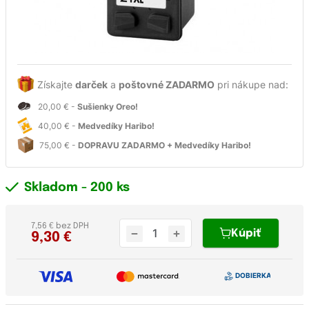
Získajte
darček
a
poštovné ZADARMO
pri nákupe nad:
20,00 € -
Sušienky Oreo!
40,00 € -
Medvedíky Haribo!
75,00 € -
DOPRAVU ZADARMO + Medvedíky Haribo!
Skladom
- 200 ks
7,56 € bez DPH
Kúpiť
9,30
€