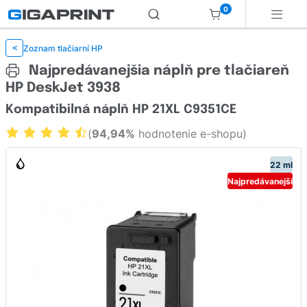
0
Zoznam tlačiarní HP
<
Najpredávanejšia náplň pre tlačiareň
HP DeskJet 3938
Kompatibilná náplň HP 21XL C9351CE
(
94,94%
hodnotenie e-shopu)
22 ml
Najpredávanejší