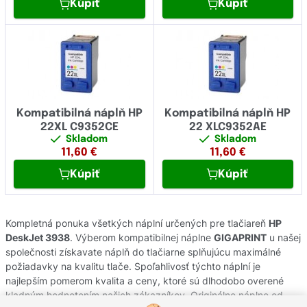
Kúpiť
Kúpiť
Kompatibilná náplň HP
Kompatibilná náplň HP
22XL C9352CE
22 XLC9352AE
Skladom
Skladom
11,60
€
11,60
€
Kúpiť
Kúpiť
Kompletná ponuka všetkých náplní určených pre tlačiareň
HP
DeskJet 3938
. Výberom kompatibilnej náplne
GIGAPRINT
u našej
společnosti získavate náplň do tlačiarne splňujúcu maximálné
požiadavky na kvalitu tlače. Spoľahlivosť týchto náplní je
najlepším pomerom kvalita a ceny, ktoré sú dlhodobo overené
kladným hodnotením našich zákazníkov. Originálne náplne od