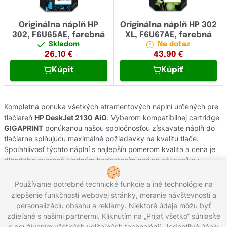
Originálna náplň HP
Originálna náplň HP 302
302, F6U65AE, farebná
XL, F6U67AE, farebná
Skladom
Na dotaz
26,10
€
43,90
€
Kúpiť
Kúpiť
Kompletná ponuka všetkých atramentových náplní určených pre
tlačiareň
HP DeskJet 2130 AiO
. Výberom kompatibilnej cartridge
GIGAPRINT
ponúkanou našou spoločnosťou získavate náplň do
tlačiarne splňujúcu maximálné požiadavky na kvalitu tlače.
Spoľahlivosť týchto náplní s najlepšín pomerom kvalita a cena je
dlhodobo overená kladným hodnotením našich zákazníkov.
Originálne atramentové cartridge od výrobcov
HP
pochádzajú z
oficiálnej slovenskej distribúcie s garanciou pôvodu. Potrebujete
Používame potrebné technické funkcie a iné technológie na
poradiť s výberom náplní do Vašej tlačiarne, kontaktujte náš
zlepšenie funkčnosti webovej stránky, meranie návštevnosti a
zákaznícky servis, kde Vám radi pomôžeme.
personalizáciu obsahu a reklamy. Niektoré údaje môžu byť
zdieľané s našimi partnermi. Kliknutím na „Prijať všetko“ súhlasíte
s používaním všetkých voliteľných technológií. Jednotlivé účely