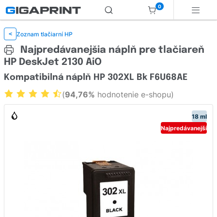
0
Zoznam tlačiarní HP
<
Najpredávanejšia náplň pre tlačiareň
HP DeskJet 2130 AiO
Kompatibilná náplň HP 302XL Bk F6U68AE
(
94,76%
hodnotenie e-shopu)
18 ml
Najpredávanejší