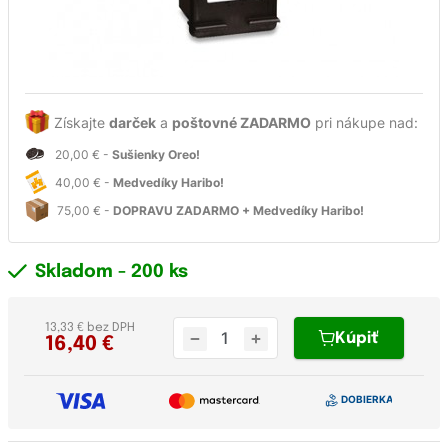
Získajte
darček
a
poštovné ZADARMO
pri nákupe nad:
20,00 € -
Sušienky Oreo!
40,00 € -
Medvedíky Haribo!
75,00 € -
DOPRAVU ZADARMO + Medvedíky Haribo!
Skladom
- 200 ks
13,33 € bez DPH
Kúpiť
16,40
€