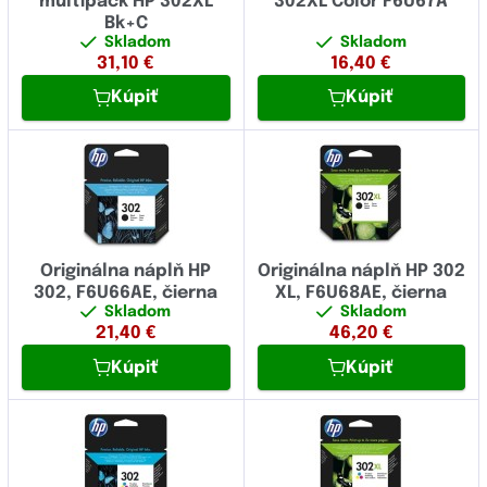
multipack HP 302XL
302XL Color F6U67A
Bk+C
Skladom
Skladom
31,10
€
16,40
€
Kúpiť
Kúpiť
Originálna náplň HP
Originálna náplň HP 302
302, F6U66AE, čierna
XL, F6U68AE, čierna
Skladom
Skladom
21,40
€
46,20
€
Kúpiť
Kúpiť