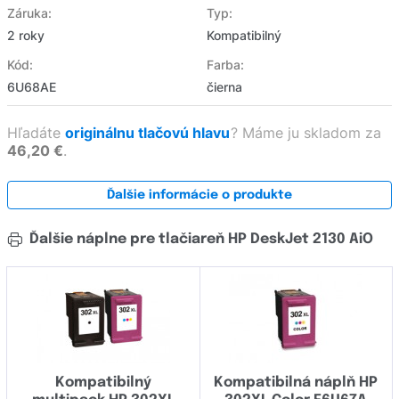
Záruka:
Typ:
2 roky
Kompatibilný
Kód:
Farba:
6U68AE
čierna
Hľadáte
originálnu tlačovú hlavu
?
Máme ju skladom za
46,20 €
.
Ďalšie informácie o produkte
Ďalšie náplne pre tlačiareň HP DeskJet 2130 AiO
Kompatibilný
Kompatibilná náplň HP