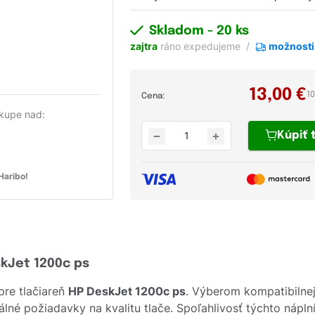
Skladom
- 20 ks
zajtra
ráno expedujeme
možnosti
13,00
€
1
Cena:
kupe nad:
Kúpiť
aribo!
skJet 1200c ps
pre tlačiareň
HP DeskJet 1200c ps
. Výberom kompatibilne
lné požiadavky na kvalitu tlače. Spoľahlivosť týchto nápln