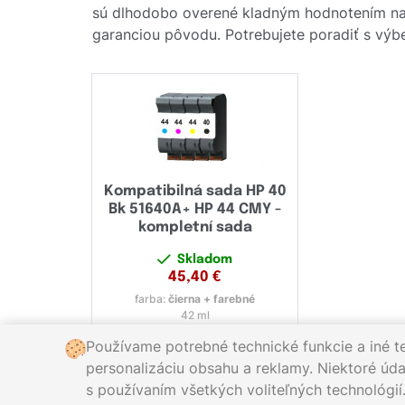
sú dlhodobo overené kladným hodnotením naš
garanciou pôvodu. Potrebujete poradiť s výbe
Kompatibilná sada HP 40
Bk 51640A+ HP 44 CMY -
kompletní sada
Skladom
45,40
€
farba:
čierna + farebné
42 ml
Používame potrebné technické funkcie a iné t
personalizáciu obsahu a reklamy. Niektoré údaj
s používaním všetkých voliteľných technológií
Zavolajte nám:
0221 000 