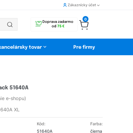
Zákaznícky účet
0
Doprava zadarmo
od
75 €
 kancelársky tovar
Pre firmy
ack 51640A
ie e-shopu)
51640A XL
Kód:
Farba:
51640A
čierna