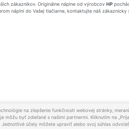
ich zákazníkov. Originálne náplne od výrobcov
HP
pochádz
rom náplní do Vašej tlačiarne, kontaktujte náš zákazníck
echnológie na zlepšenie funkčnosti webovej stránky, merani
e môžu byť zdieľané s našimi partnermi. Kliknutím na „Prija
. Jednotlivé účely môžete upraviť alebo svoj súhlas odvol
012
Pracovné dni 8:00 - 16:30
Napíšte nám:
info@gigaprint.