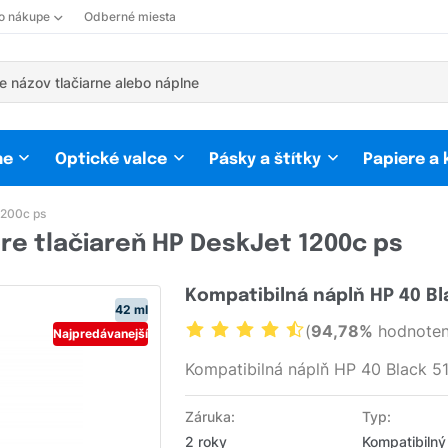
 o nákupe
Odberné miesta
ne
Optické valce
Pásky a štítky
Papiere a
1200c ps
re tlačiareň HP DeskJet 1200c ps
Kompatibilná náplň HP 40 Bl
42 ml
(
94,78%
hodnoten
Najpredávanejší
Kompatibilná náplň HP 40 Black 
Záruka:
Typ:
2 roky
Kompatibilný