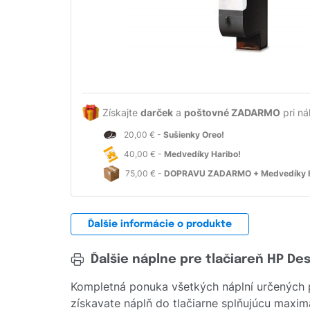
Získajte
darček
a
poštovné ZADARMO
pri ná
20,00 € -
Sušienky Oreo!
40,00 € -
Medvedíky Haribo!
75,00 € -
DOPRAVU ZADARMO + Medvedíky H
Ďalšie informácie o produkte
Ďalšie náplne pre tlačiareň HP De
Kompletná ponuka všetkých náplní určených 
získavate náplň do tlačiarne splňujúcu maximá