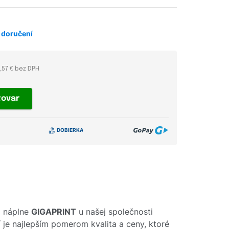
 doručení
0,57 € bez DPH
tovar
j náplne
GIGAPRINT
u našej společnosti
í je najlepším pomerom kvalita a ceny, ktoré