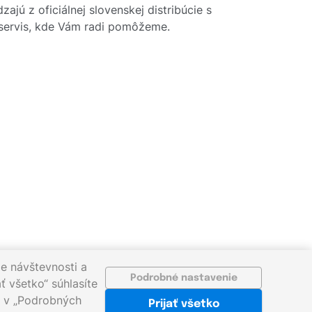
ajú z oficiálnej slovenskej distribúcie s
y servis, kde Vám radi pomôžeme.
e návštevnosti a
Podrobné nastavenie
ť všetko“ súhlasíte
ať v „Podrobných
Prijať všetko
sk
©2026 gigaprint.sk