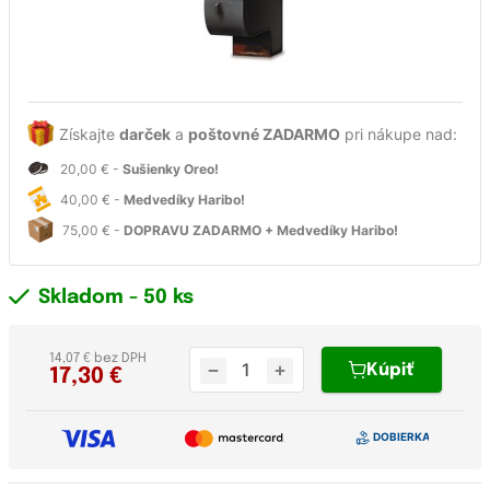
Získajte
darček
a
poštovné ZADARMO
pri nákupe nad:
20,00 € -
Sušienky Oreo!
40,00 € -
Medvedíky Haribo!
75,00 € -
DOPRAVU ZADARMO + Medvedíky Haribo!
Skladom
- 50 ks
14,07 € bez DPH
Kúpiť
17,30
€