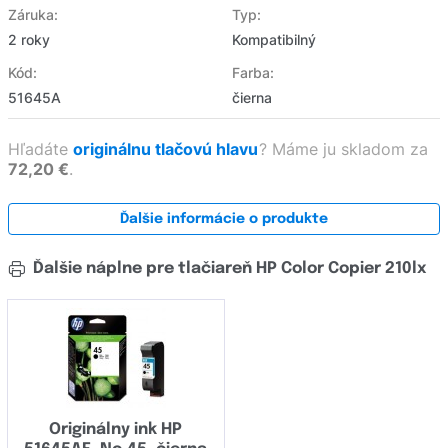
Záruka:
Typ:
2 roky
Kompatibilný
Kód:
Farba:
51645A
čierna
Hľadáte
originálnu tlačovú hlavu
?
Máme ju skladom za
72,20 €
.
Ďalšie informácie o produkte
Ďalšie náplne pre tlačiareň HP Color Copier 210lx
Originálny ink HP