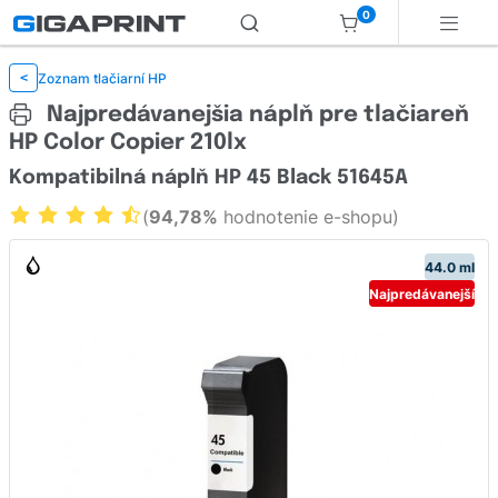
0
Zoznam tlačiarní HP
<
Najpredávanejšia náplň pre tlačiareň
HP Color Copier 210lx
Kompatibilná náplň HP 45 Black 51645A
(
94,78%
hodnotenie e-shopu)
44.0 ml
Najpredávanejší