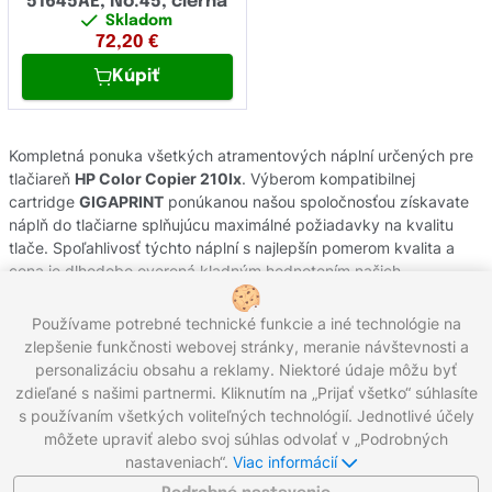
51645AE, No.45, čierna
Skladom
72,20
€
Kúpiť
Kompletná ponuka všetkých atramentových náplní určených pre
tlačiareň
HP Color Copier 210lx
. Výberom kompatibilnej
cartridge
GIGAPRINT
ponúkanou našou spoločnosťou získavate
náplň do tlačiarne splňujúcu maximálné požiadavky na kvalitu
tlače. Spoľahlivosť týchto náplní s najlepšín pomerom kvalita a
cena je dlhodobo overená kladným hodnotením našich
zákazníkov. Originálne atramentové cartridge od výrobcov
HP
pochádzajú z oficiálnej slovenskej distribúcie s garanciou pôvodu.
Používame potrebné technické funkcie a iné technológie na
Potrebujete poradiť s výberom náplní do Vašej tlačiarne,
zlepšenie funkčnosti webovej stránky, meranie návštevnosti a
kontaktujte náš zákaznícky servis, kde Vám radi pomôžeme.
personalizáciu obsahu a reklamy. Niektoré údaje môžu byť
zdieľané s našimi partnermi. Kliknutím na „Prijať všetko“ súhlasíte
s používaním všetkých voliteľných technológií. Jednotlivé účely
môžete upraviť alebo svoj súhlas odvolať v „Podrobných
Zavolajte nám:
0221 000 012
Pracovné dni 8:00 - 16:30
nastaveniach“.
Viac informácií
Napíšte nám:
info@gigaprint.sk
©2026 gigaprint.sk