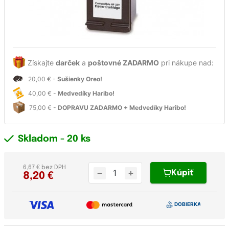
Získajte
darček
a
poštovné ZADARMO
pri nákupe nad:
20,00 € -
Sušienky Oreo!
40,00 € -
Medvedíky Haribo!
75,00 € -
DOPRAVU ZADARMO + Medvedíky Haribo!
Skladom
- 20 ks
6,67 € bez DPH
Kúpiť
8,20
€