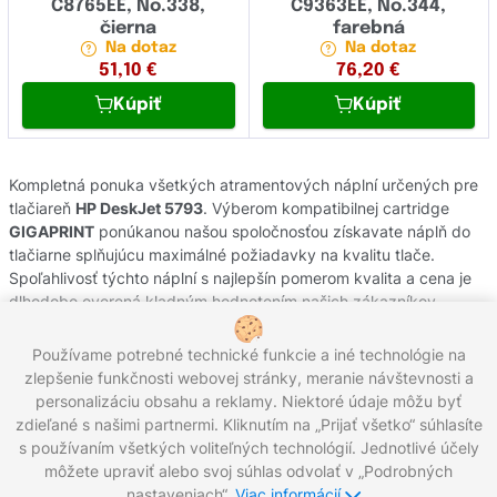
C8765EE, No.338,
C9363EE, No.344,
čierna
farebná
Na dotaz
Na dotaz
51,10
€
76,20
€
Kúpiť
Kúpiť
Kompletná ponuka všetkých atramentových náplní určených pre
tlačiareň
HP DeskJet 5793
. Výberom kompatibilnej cartridge
GIGAPRINT
ponúkanou našou spoločnosťou získavate náplň do
tlačiarne splňujúcu maximálné požiadavky na kvalitu tlače.
Spoľahlivosť týchto náplní s najlepšín pomerom kvalita a cena je
dlhodobo overená kladným hodnotením našich zákazníkov.
Originálne atramentové cartridge od výrobcov
HP
pochádzajú z
oficiálnej slovenskej distribúcie s garanciou pôvodu. Potrebujete
Používame potrebné technické funkcie a iné technológie na
poradiť s výberom náplní do Vašej tlačiarne, kontaktujte náš
zlepšenie funkčnosti webovej stránky, meranie návštevnosti a
zákaznícky servis, kde Vám radi pomôžeme.
personalizáciu obsahu a reklamy. Niektoré údaje môžu byť
zdieľané s našimi partnermi. Kliknutím na „Prijať všetko“ súhlasíte
s používaním všetkých voliteľných technológií. Jednotlivé účely
môžete upraviť alebo svoj súhlas odvolať v „Podrobných
Zavolajte nám:
0221 000 012
Pracovné dni 8:00 - 16:30
nastaveniach“.
Viac informácií