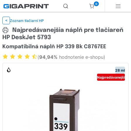
0
Zoznam tlačiarní HP
<
Najpredávanejšia náplň pre tlačiareň
HP DeskJet 5793
Kompatibilná náplň HP 339 Bk C8767EE
(
94,94%
hodnotenie e-shopu)
28 ml
Najpredávanejší