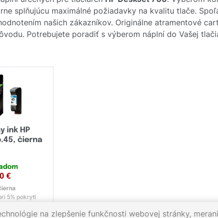
rne splňujúcu maximálné požiadavky na kvalitu tlače. Spoľ
 hodnotením našich zákazníkov. Originálne atramentové ca
 pôvodu. Potrebujete poradiť s výberom náplní do Vašej tlači
y ink HP
.45, čierna
ladom
10
€
čierna
ri 5% pokrytí
echnológie na zlepšenie funkčnosti webovej stránky, merani