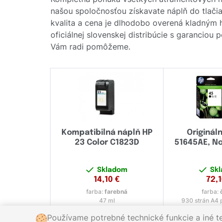
našou spoločnosťou získavate náplň do tlačia
kvalita a cena je dlhodobo overená kladným
oficiálnej slovenskej distribúcie s garanciou
Vám radi pomôžeme.
Kompatibilná náplň HP
Origináln
23 Color C1823D
51645AE, No
Skladom
Sk
14,10
€
72,
farba:
farebná
farba:
47 ml
930 strán A4 p
Používame potrebné technické funkcie a iné t