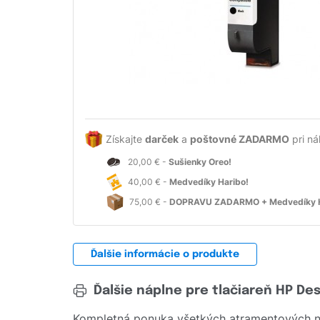
Získajte
darček
a
poštovné ZADARMO
pri ná
20,00 € -
Sušienky Oreo!
40,00 € -
Medvedíky Haribo!
75,00 € -
DOPRAVU ZADARMO + Medvedíky H
Ďalšie informácie o produkte
Ďalšie náplne pre tlačiareň HP De
Kompletná ponuka všetkých atramentových ná