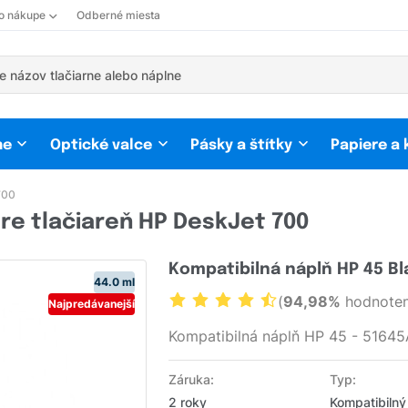
 o nákupe
Odberné miesta
ne
Optické valce
Pásky a štítky
Papiere a
700
re tlačiareň HP DeskJet 700
Kompatibilná náplň HP 45 Bl
44.0 ml
(
94,98%
hodnoten
Najpredávanejší
Kompatibilná náplň HP 45 - 51645
Záruka:
Typ:
2 roky
Kompatibilný