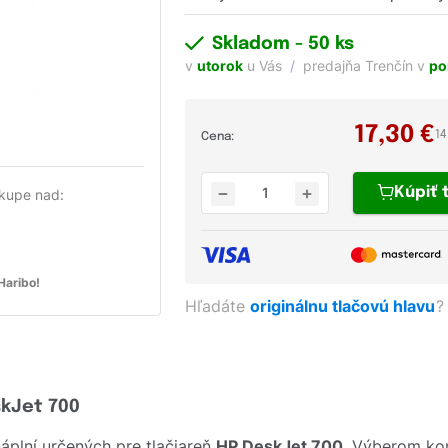
Skladom
- 50 ks
v
utorok
u Vás
predajňa Trenčín v
po
17,30
€
14
Cena:
Kúpiť
kupe nad:
aribo!
Hľadáte
originálnu tlačovú hlavu
?
skJet 700
plní určených pre tlačiareň
HP DeskJet 700
. Výberom kom