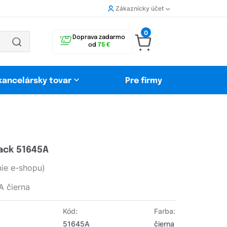
Zákaznícky účet
0
Doprava zadarmo
od
75 €
 kancelársky tovar
Pre firmy
ack 51645A
ie e-shopu)
A čierna
Kód:
Farba:
51645A
čierna