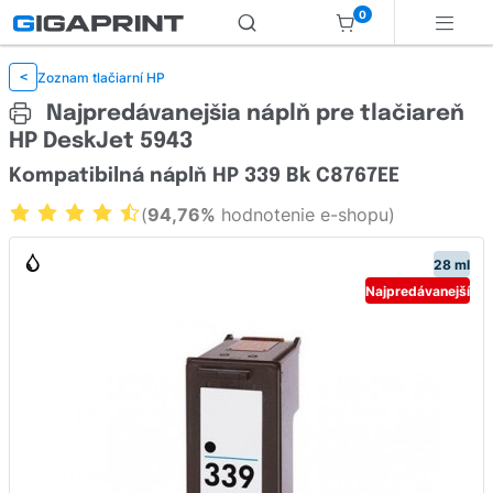
0
Zoznam tlačiarní HP
<
Najpredávanejšia náplň pre tlačiareň
HP DeskJet 5943
Kompatibilná náplň HP 339 Bk C8767EE
(
94,76%
hodnotenie e-shopu)
28 ml
Najpredávanejší