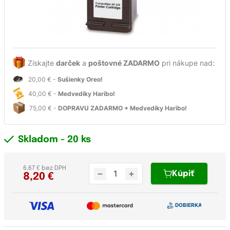
Získajte
darček
a
poštovné ZADARMO
pri nákupe nad:
20,00 € -
Sušienky Oreo!
40,00 € -
Medvedíky Haribo!
75,00 € -
DOPRAVU ZADARMO + Medvedíky Haribo!
Skladom
- 20 ks
6,67 € bez DPH
Kúpiť
8,20
€