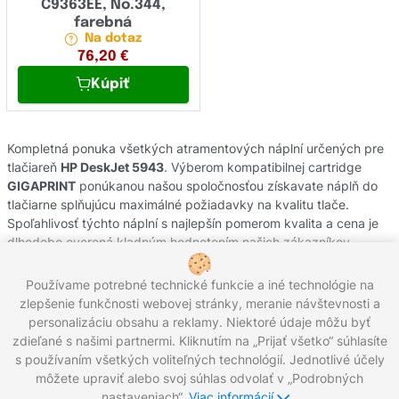
C9363EE, No.344,
farebná
Na dotaz
76,20
€
Kúpiť
Kompletná ponuka všetkých atramentových náplní určených pre
tlačiareň
HP DeskJet 5943
. Výberom kompatibilnej cartridge
GIGAPRINT
ponúkanou našou spoločnosťou získavate náplň do
tlačiarne splňujúcu maximálné požiadavky na kvalitu tlače.
Spoľahlivosť týchto náplní s najlepšín pomerom kvalita a cena je
dlhodobo overená kladným hodnotením našich zákazníkov.
Originálne atramentové cartridge od výrobcov
HP
pochádzajú z
oficiálnej slovenskej distribúcie s garanciou pôvodu. Potrebujete
Používame potrebné technické funkcie a iné technológie na
poradiť s výberom náplní do Vašej tlačiarne, kontaktujte náš
zlepšenie funkčnosti webovej stránky, meranie návštevnosti a
zákaznícky servis, kde Vám radi pomôžeme.
personalizáciu obsahu a reklamy. Niektoré údaje môžu byť
zdieľané s našimi partnermi. Kliknutím na „Prijať všetko“ súhlasíte
s používaním všetkých voliteľných technológií. Jednotlivé účely
môžete upraviť alebo svoj súhlas odvolať v „Podrobných
Zavolajte nám:
0221 000 012
Pracovné dni 8:00 - 16:30
nastaveniach“.
Viac informácií