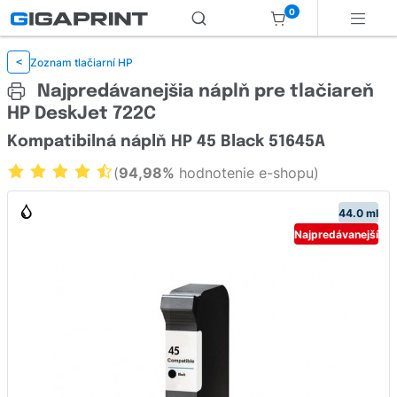
0
Zoznam tlačiarní HP
<
Najpredávanejšia náplň pre tlačiareň
HP DeskJet 722C
Kompatibilná náplň HP 45 Black 51645A
(
94,98%
hodnotenie e-shopu)
44.0 ml
Najpredávanejší