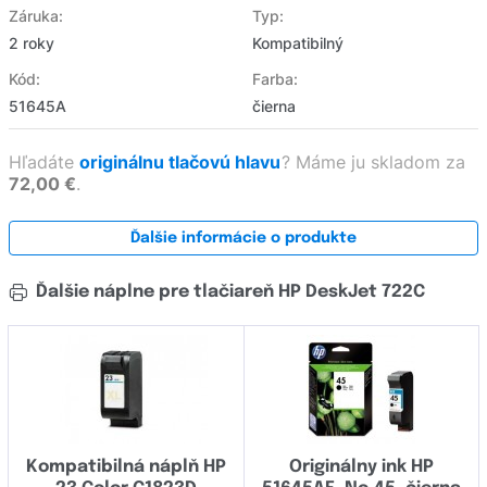
Záruka:
Typ:
2 roky
Kompatibilný
Kód:
Farba:
51645A
čierna
Hľadáte
originálnu tlačovú hlavu
?
Máme ju skladom za
72,00 €
.
Ďalšie informácie o produkte
Ďalšie náplne pre tlačiareň HP DeskJet 722C
Kompatibilná náplň HP
Originálny ink HP