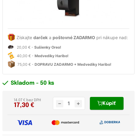
Získajte
darček
a
poštovné ZADARMO
pri nákupe nad:
20,00 € -
Sušienky Oreo!
40,00 € -
Medvedíky Haribo!
75,00 € -
DOPRAVU ZADARMO + Medvedíky Haribo!
Skladom
- 50 ks
14,07 € bez DPH
Kúpiť
17,30
€