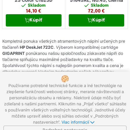
23 Color C1823D
51645AE, No.45, čierna
Skladom
Skladom
14,10
€
72,00
€
Kúpiť
Kúpiť
Kompletná ponuka všetkých atramentových náplní určených pre
tlačiareň
HP DeskJet 722C
. Výberom kompatibilnej cartridge
GIGAPRINT
ponúkanou našou spoločnosťou získavate náplň do
tlačiarne splňujúcu maximálné požiadavky na kvalitu tlače.
Spoľahlivosť týchto náplní s najlepšín pomerom kvalita a cena je
dlhodobo overená kladným hodnotením našich zákazníkov.
Originálne atramentové cartridge od výrobcov
HP
pochádzajú z
oficiálnej slovenskej distribúcie s garanciou pôvodu. Potrebujete
Používame potrebné technické funkcie a iné technológie na
poradiť s výberom náplní do Vašej tlačiarne, kontaktujte náš
zlepšenie funkčnosti webovej stránky, meranie návštevnosti a
zákaznícky servis, kde Vám radi pomôžeme.
personalizáciu obsahu a reklamy. Niektoré údaje môžu byť
zdieľané s našimi partnermi. Kliknutím na „Prijať všetko“ súhlasíte
s používaním všetkých voliteľných technológií. Jednotlivé účely
môžete upraviť alebo svoj súhlas odvolať v „Podrobných
Zavolajte nám:
0221 000 012
Pracovné dni 8:00 - 16:30
nastaveniach“.
Viac informácií
Napíšte nám:
info@gigaprint.sk
©2026 gigaprint.sk